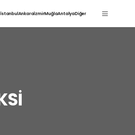
İstanbul
Ankara
İzmir
Muğla
Antalya
Diğer
KSİ