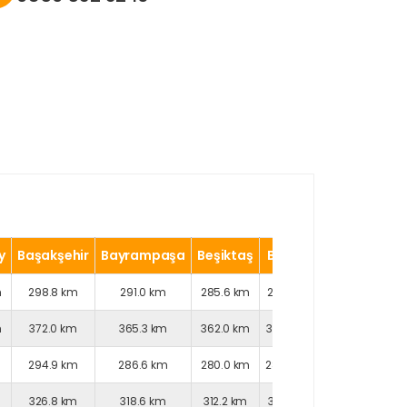
y
Başakşehir
Bayrampaşa
Beşiktaş
Beykoz
Beylikdüzü
m
298.8 km
291.0 km
285.6 km
291.9 km
297.4 km
m
372.0 km
365.3 km
362.0 km
370.7 km
366.7 km
294.9 km
286.6 km
280.0 km
284.4 km
295.9 km
326.8 km
318.6 km
312.2 km
317.0 km
327.2 km