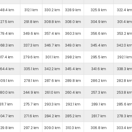
348.4 km
312.1 km
330.2 km
328.9 km
325.9 km
322.4 k
327.5 km
291.8 km
308.8 km
308.0 km
304.9 km
301.4 k
379.4 km
349.6 km
357.4 km
360.3 km
356.6 km
353.2 k
368.3 km
337.3 km
346.7 km
349.0 km
345.4 km
342.0 k
317.4 km
279.6 km
301.1 km
298.2 km
295.5 km
292.1 km
364.4 km
335.1 km
342.2 km
345.4 km
341.6 km
338.3 k
309.1 km
278.1 km
287.6 km
289.8 km
286.2 km
282.8 k
280.0 km
244.9 km
261.0 km
260.4 km
257.3 km
253.8 k
311.7 km
275.7 km
293.3 km
292.1 km
289.1 km
285.6 k
304.7 km
271.6 km
284.2 km
285.2 km
281.7 km
278.3 k
329.8 km
297.2 km
309.0 km
310.3 km
306.8 km
303.4 k