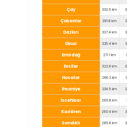
Çay
302.5 km
Çobanlar
281.8 km
Dazkırı
337.4 km
Dinar
325.4 km
Emirdağ
271.1 km
Evciler
322.9 km
Hocalar
266.2 km
İhsaniye
234.5 km
İscehisar
265.8 km
Kızılören
260.4 km
Sandıklı
285.8 km