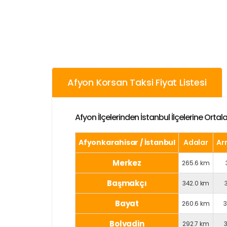
Afyon Korsan Taksi Fiyat Listesi
Afyon İlçelerinden İstanbul İlçelerine Orta
Afyonkarahisar / İstanbul
Adalar
Ar
Merkez
265.6 km
Başmakçı
342.0 km
Bayat
260.6 km
Bolvadin
292.7 km