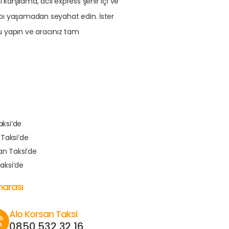
karşılama, acil express şehir içi ve
aybı yaşamadan seyahat edin. İster
 yapın ve aracınız tam
ksi’de
Taksi’de
n Taksi’de
aksi’de
marası
Alo Korsan Taksi
0850 532 32 16