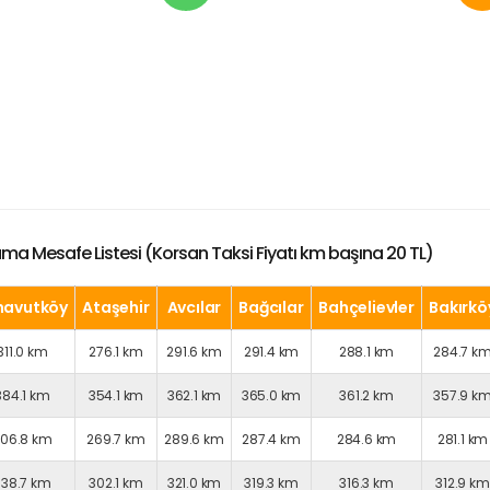
lama Mesafe Listesi (Korsan Taksi Fiyatı km başına 20 TL)
navutköy
Ataşehir
Avcılar
Bağcılar
Bahçelievler
Bakırkö
311.0 km
276.1 km
291.6 km
291.4 km
288.1 km
284.7 k
384.1 km
354.1 km
362.1 km
365.0 km
361.2 km
357.9 k
306.8 km
269.7 km
289.6 km
287.4 km
284.6 km
281.1 km
338.7 km
302.1 km
321.0 km
319.3 km
316.3 km
312.9 km