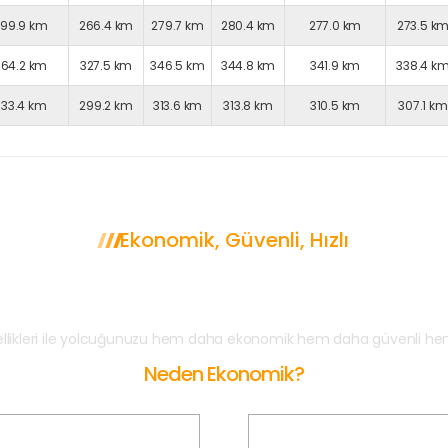
299.9 km
266.4 km
279.7 km
280.4 km
277.0 km
273.5 k
364.2 km
327.5 km
346.5 km
344.8 km
341.9 km
338.4 k
333.4 km
299.2 km
313.6 km
313.8 km
310.5 km
307.1 km
Ekonomik, Güvenli, Hızlı
den Afyon Korsan Tak
ellikleri ile yolcuğunuzu hem daha ekonomik hem daha güvenli hem
Neden Ekonomik?