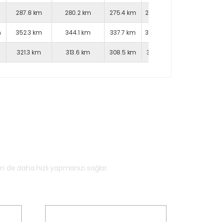
m
287.8 km
280.2 km
275.4 km
282.6 km
285.2 km
m
352.3 km
344.1 km
337.7 km
342.4 km
352.7 km
321.3 km
313.6 km
308.5 km
315.1 km
319.2 km
si?
 de daha hızlı yapmanızı sağlar.