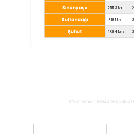
Sinanpaşa
255.3 km
Sultandağı
318.1 km
Şuhut
288.4 km
Ne
Afyon Korsan taksi öne çıkan öz