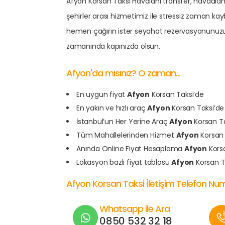
Afyon Korsan Taksi Havalanı transfer, havaalanı 
şehirler arası hizmetimiz ile stressiz zaman k
hemen çağırın ister seyahat rezervasyonunuzu
zamanında kapınızda olsun.
Afyon'da mısınız? O zaman...
En uygun fiyat
Afyon
Korsan Taksi’de
En yakın ve hızlı araç
Afyon
Korsan Taksi’de
İstanbul’un Her Yerine Araç
Afyon
Korsan Ta
Tüm Mahallelerinden Hizmet
Afyon
Korsan 
Anında Online Fiyat Hesaplama
Afyon
Korsa
Lokasyon bazlı fiyat tablosu
Afyon
Korsan T
Afyon Korsan Taksi İletişim Telefon Nu
Whatsapp ile Ara
0850 532 32 18