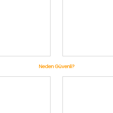
Gizli Ücretler Yok
Tarifeli Ücretlendirm
yon Korsan Taksi'de sadece
Afyon Korsan Taksi ile tarif
uluğunuz için kullanılan köprü
önceden belirli uygun fiyatl
toban ücretini ödersiniz. Araç
sürpriz fiyat ve maliyetler
 dönüş masrafı ödemezsiniz.
karşılaşmadan yolculuk yapars
Neden Güvenli?
Ön Onaylı Araç
Müşteri Değerlendirm