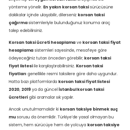
yönteme yönelir.
En yakın korsan taksi
sürücüsüne
dakikalar içinde ulaşabilir, dilerseniz
korsan taksi
çağırma
sistemleriyle bulunduğunuz konuma araç
talep edebilirsiniz.
Korsan taksi ücreti hesaplama
ve
korsan taksi fiyat
hesaplama
sistemleri sayesinde, mesafeye göre
ödeyeceğiniz tutarı önceden görebilir;
korsan taksi
fiyat listesi
ile karşılaştırabilirsiniz.
Korsan taksi
fiyatları
genellikle resmi taksilere göre daha uygundur.
Hatta bazı platformlarda
korsan taksi fiyat listesi
2020
,
2019
ya da güncel
İstanbul korsan taksi
ücretleri
gibi aramalar sık yapılır.
Ancak unutulmamalıdır ki
korsan taksiye binmek suç
mu
sorusu da önemlidir. Türkiye’de yasal olmayan bu
sistem, hem sürücüye hem de yolcuya
korsan taksiye