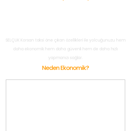
Neden SELÇUK
Korsan Taksi?
SELÇUK Korsan taksi öne çıkan özellikleri ile yolcuğunuzu hem
daha ekonomik hem daha güvenli hem de daha hızlı
yapmanızı sağlar.
Neden Ekonomik?
Açılış Ücreti Yok