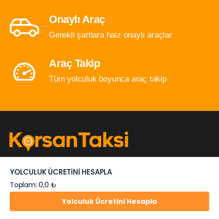
Onaylı Araç
Gerekli şartlara haiz onaylı araçlar
Araç Takip
Tüm yolculuk boyunca araç takip
İstanbul içi ve şehirlerarası ulaşımda avantajlı fiyat ile
YOLCULUK ÜCRETİNİ HESAPLA
hızlı ve esnek çözümler...
Toplam: 0,0 ₺
Yolculuk Ücretini Hesapla