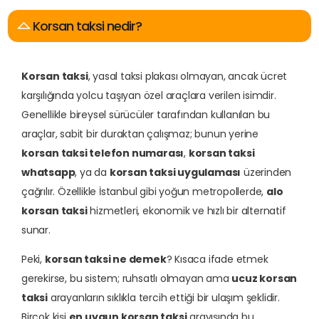
E
n
A
r
a
n
a
n
Korsan taksi nedir?
Korsan taksi
, yasal taksi plakası olmayan, ancak ücret
karşılığında yolcu taşıyan özel araçlara verilen isimdir.
Genellikle bireysel sürücüler tarafından kullanılan bu
araçlar, sabit bir duraktan çalışmaz; bunun yerine
korsan taksi telefon numarası
,
korsan taksi
whatsapp
, ya da
korsan taksi uygulaması
üzerinden
çağrılır. Özellikle İstanbul gibi yoğun metropollerde,
alo
korsan taksi
hizmetleri, ekonomik ve hızlı bir alternatif
sunar.
Peki,
korsan taksi ne demek
? Kısaca ifade etmek
gerekirse, bu sistem; ruhsatlı olmayan ama
ucuz korsan
taksi
arayanların sıklıkla tercih ettiği bir ulaşım şeklidir.
Birçok kişi
en uygun korsan taksi
arayışında bu