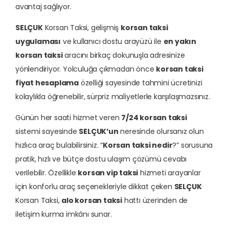
avantaj sağlıyor.
SELÇUK
Korsan Taksi, gelişmiş
korsan taksi
uygulaması
ve kullanıcı dostu arayüzü ile
en yakın
korsan taksi
aracını birkaç dokunuşla adresinize
yönlendiriyor. Yolculuğa çıkmadan önce
korsan taksi
fiyat hesaplama
özelliği sayesinde tahmini ücretinizi
kolaylıkla öğrenebilir, sürpriz maliyetlerle karşılaşmazsınız.
Günün her saati hizmet veren
7/24 korsan taksi
sistemi sayesinde
SELÇUK’un
neresinde olursanız olun
hızlıca araç bulabilirsiniz. “
Korsan taksi nedir
?” sorusuna
pratik, hızlı ve bütçe dostu ulaşım çözümü cevabı
verilebilir. Özellikle
korsan vip taksi
hizmeti arayanlar
için konforlu araç seçenekleriyle dikkat çeken
SELÇUK
Korsan Taksi,
alo korsan taksi
hattı üzerinden de
iletişim kurma imkânı sunar.