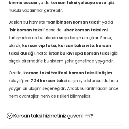
binme cezası
ya da
korsan taksi yolcuya ceza
gibi
hukuki yaptırımlar getirebilir.
Bazıları bu hizmete “
sahibinden korsan taksi
” ya da
“
bir korsan taksi
” dese de,
uber korsan taksi mi
tartışmaları da bu alanda sıkça karşımıza çıkar. Sonuç
olarak,
korsan vip taksi
,
korsan taksi vito
,
korsan
taksi durağı
, hatta
istanbul avrupa korsan taksi
gibi
birçok alternatifle bu sistem şehir genelinde yaygındır.
Özetle,
korsan taksi tarifesi
,
korsan taksi iletişim
kolaylığı ve
7 24 korsan taksi
erişimiyle İstanbul’da hala
yaygın bir ulaşım seçeneğidir. Ancak kullanılmadan önce
hem avantajları hem de riskleri bilinmelidir.
Korsan taksi hizmetiniz güvenli mi?