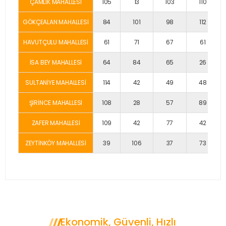
ÇAMLIK MAHALLESİ
105
13
103
110
GÖKÇEALAN MAHALLESİ
84
101
98
112
HAVUTÇULU MAHALLESİ
61
71
67
61
İSA BEY MAHALLESİ
64
84
65
26
SULTANİYE MAHALLESİ
114
42
49
48
ŞİRİNCE MAHALLESİ
108
28
57
89
ZAFER MAHALLESİ
109
42
77
42
ZEYTİNKÖY MAHALLESİ
39
106
37
73
Ekonomik, Güvenli, Hızlı