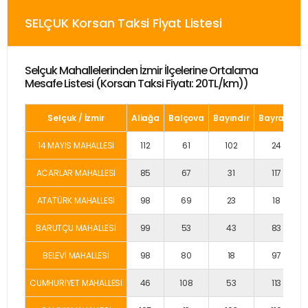
SELÇUK Korsan Taksi Fiyat Listesi
Selçuk Mahallelerinden İzmir İlçelerine Ortalama
Mesafe Listesi (Korsan Taksi Fiyatı: 20TL/km))
Selçuk / İzmir
Aliağa
Balçova
Bayındır
Bayraklı
14 MAYIS MAHALLESİ
112
61
102
24
ACARLAR MAHALLESİ
85
67
31
117
ATATÜRK MAHALLESİ
98
69
23
18
BARUTÇU MAHALLESİ
99
53
43
83
BELEVİ MAHALLESİ
98
80
18
97
CUMHURİYET MAHALLESİ
46
108
53
113