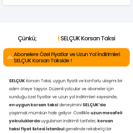
Çünkü;
E
n
U
c
u
z
E
E
E
n
n
n
SELÇUK Korsan Taksi
Y
İ
H
y
a
ı
i
z
k
l
ı
ı
n
Abonelere Özel Fiyatlar ve Uzun Yol İndirimleri
SELÇUK Korsan Takside !
SELÇUK
Korsan Taksi, uygun fiyatlı ve konforlu ulaşımı bir
adım öteye taşıyor. Düzenli yolcular ve aboneler için
sunduğu özel fiyatlar ve uzun yol indirimleri sayesinde,
en uygun korsan taksi
deneyimini
SELÇUK’da
yaşamak mümkün hale geliyor. Özellikle
uzun mesafeli
yolculuklarda
uygulanan indirimli tarifeler,
korsan
taksi fiyat listesi İstanbul
genelinde rekabetçi bir