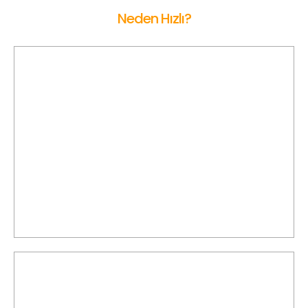
Neden Hızlı?
Yerel Araçlar
SELÇUK Korsan Taksi ile yaptığınız yolculuk talepleri,
doğrudan SELÇUK'deki yerel ve deneyimli sürücülere
ulaşmanızı sağlar.