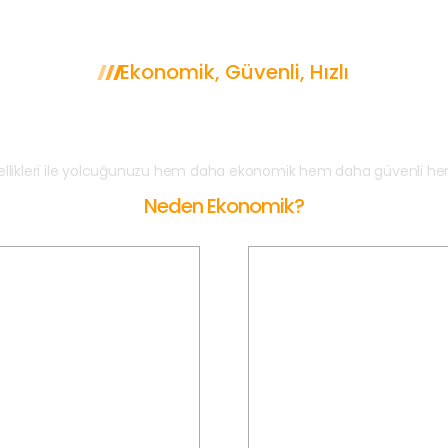
Ekonomik, Güvenli, Hızlı
den ÇEŞME Korsan Tak
ellikleri ile yolcuğunuzu hem daha ekonomik hem daha güvenli hem
Neden Ekonomik?
Gizli Ücretler Yok
Tarifeli Ücretlendirm
ŞME Korsan Taksi'de sadece
ÇEŞME Korsan Taksi ile tarif
uluğunuz için kullanılan köprü
önceden belirli uygun fiyatl