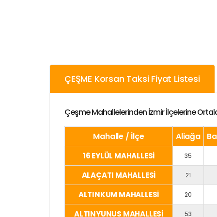
ÇEŞME Korsan Taksi Fiyat Listesi
Çeşme Mahallelerinden İzmir İlçelerine Ortal
Mahalle / İlçe
Aliağa
Ba
16 EYLÜL MAHALLESİ
35
ALAÇATI MAHALLESİ
21
ALTINKUM MAHALLESİ
20
ALTINYUNUS MAHALLESİ
53