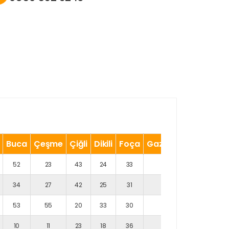
Buca
Çeşme
Çiğli
Dikili
Foça
Gaziemir
Güzelba
52
23
43
24
33
36
18
34
27
42
25
31
22
18
53
55
20
33
30
28
22
10
11
23
18
36
20
39