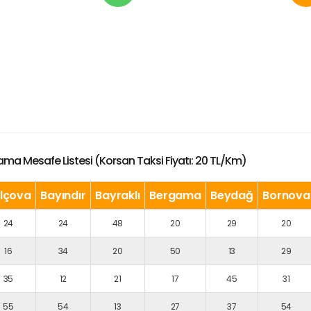
ama Mesafe Listesi (Korsan Taksi Fiyatı: 20 TL/km)
lçova
Bayındır
Bayraklı
Bergama
Beydağ
Bornova
24
24
48
20
29
20
16
34
20
50
13
29
35
12
21
17
45
31
55
54
13
27
37
54