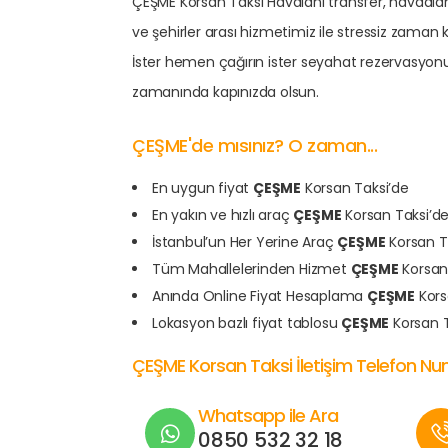
ÇEŞME Korsan Taksi Havalanı transfer, havaalanı 
ve şehirler arası hizmetimiz ile stressiz zama
İster hemen çağırın ister seyahat rezervasyon
zamanında kapınızda olsun.
ÇEŞME'de mısınız? O zaman...
En uygun fiyat
ÇEŞME
Korsan Taksi’de
En yakın ve hızlı araç
ÇEŞME
Korsan Taksi’d
İstanbul’un Her Yerine Araç
ÇEŞME
Korsan T
Tüm Mahallelerinden Hizmet
ÇEŞME
Korsan
Anında Online Fiyat Hesaplama
ÇEŞME
Kors
Lokasyon bazlı fiyat tablosu
ÇEŞME
Korsan T
ÇEŞME Korsan Taksi İletişim Telefon N
Whatsapp ile Ara
0850 532 32 18