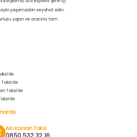
karşılama, acil express şehir içi
n kaybı yaşamadan seyahat edin.
unuzu yapın ve aracınız tam
e
aksi’de
 Taksi’de
an Taksi’de
aksi’de
umarası
Alo Korsan Taksi
0850 532 32 16