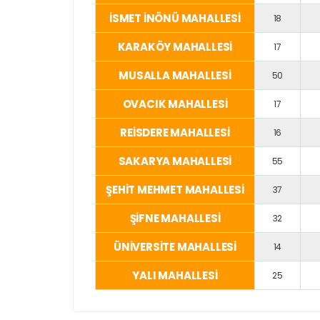
İSMET İNÖNÜ MAHALLESİ
18
KARAKÖY MAHALLESİ
17
MUSALLA MAHALLESİ
50
OVACIK MAHALLESİ
17
REİSDERE MAHALLESİ
16
SAKARYA MAHALLESİ
55
ŞEHİT MEHMET MAHALLESİ
37
ŞİFNE MAHALLESİ
32
ÜNİVERSİTE MAHALLESİ
14
YALI MAHALLESİ
25