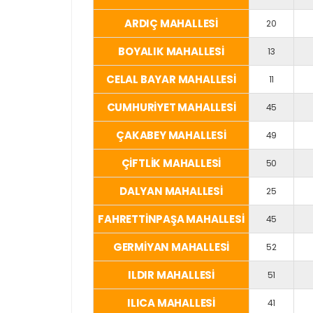
ARDIÇ MAHALLESİ
20
BOYALIK MAHALLESİ
13
CELAL BAYAR MAHALLESİ
11
CUMHURİYET MAHALLESİ
45
ÇAKABEY MAHALLESİ
49
ÇİFTLİK MAHALLESİ
50
DALYAN MAHALLESİ
25
FAHRETTİNPAŞA MAHALLESİ
45
GERMİYAN MAHALLESİ
52
ILDIR MAHALLESİ
51
ILICA MAHALLESİ
41