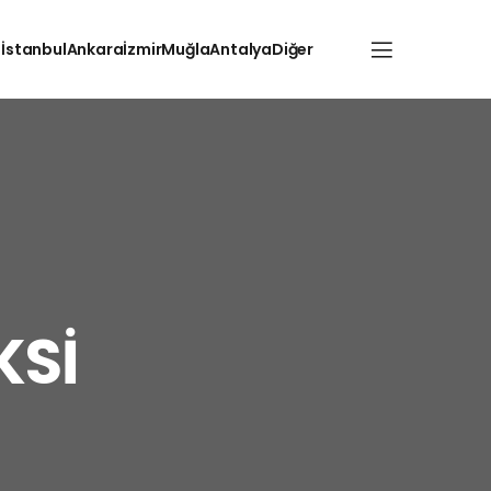
İstanbul
Ankara
İzmir
Muğla
Antalya
Diğer
KSİ