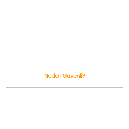
Online Ücret Hesaplama
Gümüşhane Korsan Taksi ile yolculuk öncesi kalkış ve varış
lokasyonunu haritadan seçerek online olarak ücreti hesap
edebilirsiniz.
Neden Güvenli?