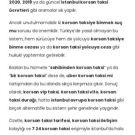
2020
,
2019
ya da güncel
İstanbul korsan taksi
ücretleri
gibi aramalar sık yapılır.
Ancak unutulmamalıdır ki
korsan taksiye binmek suç
mu
sorusu da önemlidir. Türkiye’de yasal olmayan bu
sistem, hem sürücüye hem de yolcuya
korsan taksiye
binme cezası
ya da
korsan taksi yolcuya ceza
gibi
hukuki yaptırımlar getirebilir.
Bazıları bu hizmete “
sahibinden korsan taksi
” ya da
“
bir korsan taksi
” dese de,
uber korsan taksi mi
tartışmaları da bu alanda sıkça karşımıza çıkar. Sonuç
olarak,
korsan vip taksi
,
korsan taksi vito
,
korsan
taksi durağı
, hatta
istanbul avrupa korsan taksi
gibi
birçok alternatifle bu sistem şehir genelinde yaygındır.
Özetle,
korsan taksi tarifesi
,
korsan taksi iletişim
kolaylığı ve
7 24 korsan taksi
erişimiyle İstanbul’da hala