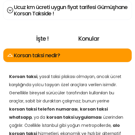
Ucuz km ücreti uygun fiyat tarifesi Gümüşhane
Korsan Takside !
İşte !
Konular
E
n
A
r
a
n
a
n
Korsan taksi nedir?
Korsan taksi
, yasal taksi plakası olmayan, ancak ücret
karşılığında yolcu taşıyan özel araçlara verilen isimdir.
Genellikle bireysel sürücüler tarafından kullanılan bu
araçlar, sabit bir duraktan çalışmaz; bunun yerine
korsan taksi telefon numarası
,
korsan taksi
whatsapp
, ya da
korsan taksi uygulaması
üzerinden
çağrılır. Özellikle İstanbul gibi yoğun metropollerde,
alo
korsan taksi
hizmetleri, ekonomik ve hızlı bir alternatif