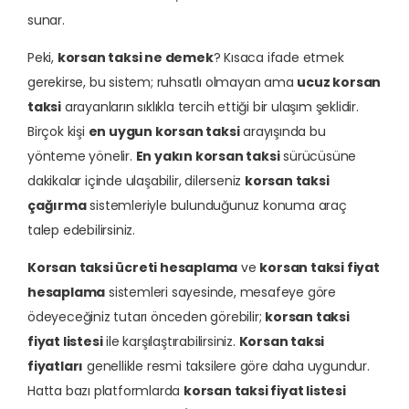
sunar.
Peki,
korsan taksi ne demek
? Kısaca ifade etmek
gerekirse, bu sistem; ruhsatlı olmayan ama
ucuz korsan
taksi
arayanların sıklıkla tercih ettiği bir ulaşım şeklidir.
Birçok kişi
en uygun korsan taksi
arayışında bu
yönteme yönelir.
En yakın korsan taksi
sürücüsüne
dakikalar içinde ulaşabilir, dilerseniz
korsan taksi
çağırma
sistemleriyle bulunduğunuz konuma araç
talep edebilirsiniz.
Korsan taksi ücreti hesaplama
ve
korsan taksi fiyat
hesaplama
sistemleri sayesinde, mesafeye göre
ödeyeceğiniz tutarı önceden görebilir;
korsan taksi
fiyat listesi
ile karşılaştırabilirsiniz.
Korsan taksi
fiyatları
genellikle resmi taksilere göre daha uygundur.
Hatta bazı platformlarda
korsan taksi fiyat listesi