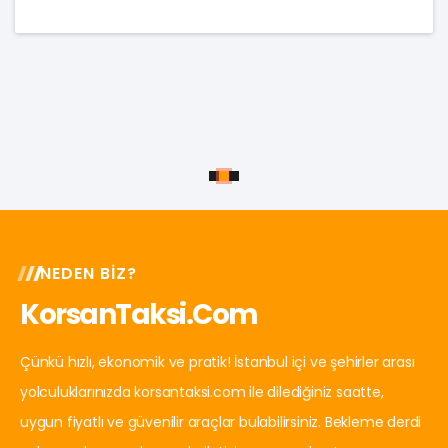
NEDEN BIZ?
KorsanTaksi.com
Çünkü hızlı, ekonomik ve pratik! İstanbul içi ve şehirler arası
yolculuklarınızda korsantaksi.com ile dilediğiniz saatte,
uygun fiyatlı ve güvenilir araçlar bulabilirsiniz. Bekleme derdi