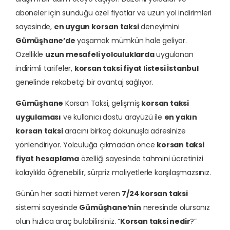
aboneler için sunduğu özel fiyatlar ve uzun yol indirimleri
sayesinde,
en uygun korsan taksi
deneyimini
Gümüşhane’de
yaşamak mümkün hale geliyor.
Özellikle
uzun mesafeli yolculuklarda
uygulanan
indirimli tarifeler,
korsan taksi fiyat listesi İstanbul
genelinde rekabetçi bir avantaj sağlıyor.
Gümüşhane
Korsan Taksi, gelişmiş
korsan taksi
uygulaması
ve kullanıcı dostu arayüzü ile
en yakın
korsan taksi
aracını birkaç dokunuşla adresinize
yönlendiriyor. Yolculuğa çıkmadan önce
korsan taksi
fiyat hesaplama
özelliği sayesinde tahmini ücretinizi
kolaylıkla öğrenebilir, sürpriz maliyetlerle karşılaşmazsınız.
Günün her saati hizmet veren
7/24 korsan taksi
sistemi sayesinde
Gümüşhane’nin
neresinde olursanız
olun hızlıca araç bulabilirsiniz. “
Korsan taksi nedir
?”