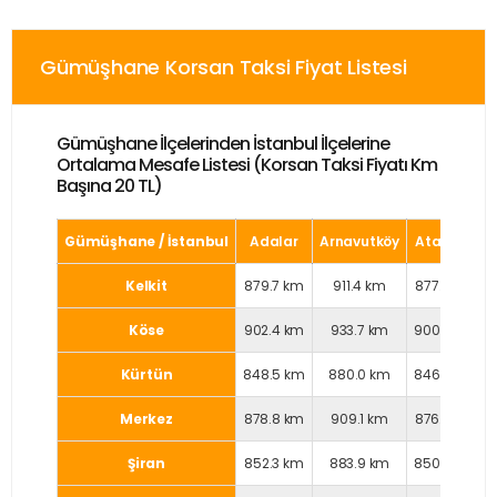
Gümüşhane Korsan Taksi Fiyat Listesi
Gümüşhane İlçelerinden İstanbul İlçelerine
Ortalama Mesafe Listesi (Korsan Taksi Fiyatı Km
Başına 20 TL)
Gümüşhane / İstanbul
Adalar
Arnavutköy
Ataşehir
Kelkit
879.7 km
911.4 km
877.8 km
Köse
902.4 km
933.7 km
900.4 km
Kürtün
848.5 km
880.0 km
846.6 km
Merkez
878.8 km
909.1 km
876.5 km
Şiran
852.3 km
883.9 km
850.4 km