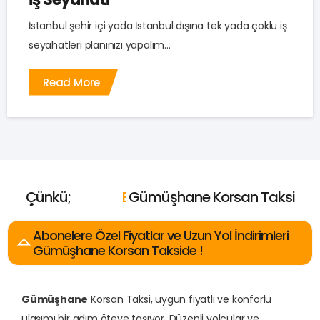
İstanbul şehir içi yada İstanbul dışına tek yada çoklu iş
seyahatleri planınızı yapalım...
Read More
Çünkü;
E
n
U
c
u
z
E
E
E
Gümüşhane Korsan Taksi
n
n
n
Y
İ
H
y
a
ı
i
z
k
l
ı
ı
n
Abonelere Özel Fiyatlar ve Uzun Yol İndirimleri
Gümüşhane Korsan Takside !
Gümüşhane
Korsan Taksi, uygun fiyatlı ve konforlu
ulaşımı bir adım öteye taşıyor. Düzenli yolcular ve