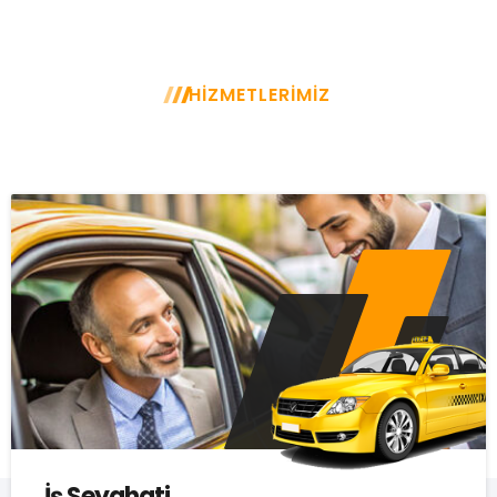
HİZMETLERİMİZ
GÜVENLİ, HIZLI, ESNEK, UYGUN
İş Seyahati