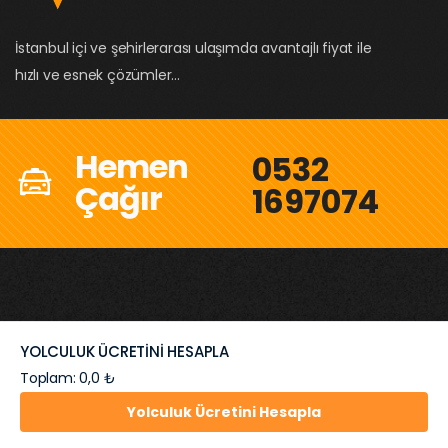
İstanbul içi ve şehirlerarası ulaşımda avantajlı fiyat ile
hızlı ve esnek çözümler...
Hemen
0532
Çağır
1697074
YOLCULUK ÜCRETİNİ HESAPLA
Hızlı Erişim
Toplam: 0,0 ₺
Yolculuk Ücretini Hesapla
Sürücü Başvuru