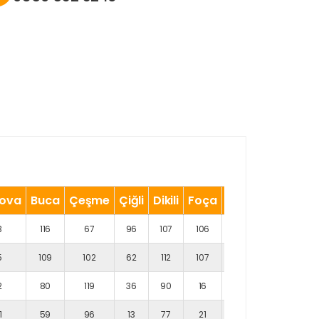
nova
Buca
Çeşme
Çiğli
Dikili
Foça
Gaziemir
Güze
3
116
67
96
107
106
57
5
109
102
62
112
107
95
2
80
119
36
90
16
24
1
59
96
13
77
21
31