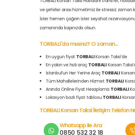
TORBALI Korsan Taksi Havalanı transfer, havaalan
ve şehirler arası hizmetimiz ile stressiz zama
İster hemen çağırın ister seyahat rezervasyon
zamanında kapınızda olsun.
TORBALI'da mısınız? O zaman...
En uygun fiyat
TORBALI
Korsan Taksi’de
En yakın ve hızlı araç
TORBALI
Korsan Taksi’
İstanbul’un Her Yerine Araç
TORBALI
Korsan
Tüm Mahallelerinden Hizmet
TORBALI
Korsa
Anında Online Fiyat Hesaplama
TORBALI
Ko
Lokasyon bazlı fiyat tablosu
TORBALI
Korsan
TORBALI Korsan Taksi İletişim Telefon 
Whatsapp ile Ara
0850 532 32 18