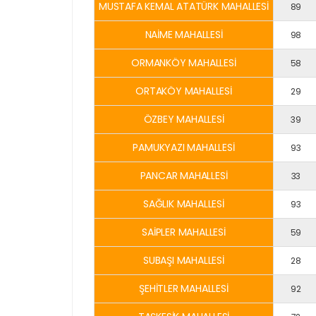
MUSTAFA KEMAL ATATÜRK MAHALLESİ
89
NAİME MAHALLESİ
98
ORMANKÖY MAHALLESİ
58
ORTAKÖY MAHALLESİ
29
ÖZBEY MAHALLESİ
39
PAMUKYAZI MAHALLESİ
93
PANCAR MAHALLESİ
33
SAĞLIK MAHALLESİ
93
SAİPLER MAHALLESİ
59
SUBAŞI MAHALLESİ
28
ŞEHİTLER MAHALLESİ
92