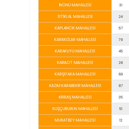
İNÖNÜ MAHALLESİ
31
İSTİKLAL MAHALLESİ
24
KAPLANCIK MAHALLESİ
57
KARAKIZLAR MAHALLESİ
79
KARAKUYU MAHALLESİ
45
KARAOT MAHALLESİ
28
KARŞIYAKA MAHALLESİ
69
KAZIM KARABEKİR MAHALLESİ
87
KIRBAŞ MAHALLESİ
35
KUŞÇUBURUN MAHALLESİ
51
MURATBEY MAHALLESİ
12