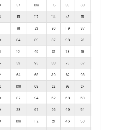
0
37
108
115
38
68
111
5
111
117
114
43
15
112
3
81
23
96
119
87
11
9
84
89
87
98
23
111
2
101
49
31
73
19
114
5
33
93
88
73
67
33
2
64
68
39
62
98
30
6
109
69
22
93
27
60
9
87
94
52
68
58
56
9
28
67
96
49
54
51
8
109
112
21
46
50
67