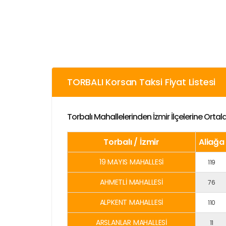
TORBALI Korsan Taksi Fiyat Listesi
Torbalı Mahallelerinden İzmir İlçelerine Orta
Torbalı / İzmir
Aliağa
19 MAYIS MAHALLESİ
119
AHMETLİ MAHALLESİ
76
ALPKENT MAHALLESİ
110
ARSLANLAR MAHALLESİ
11