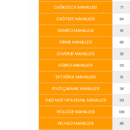
DAĞKIZILCA MAHALLESİ
71
DAĞTEKE MAHALLESİ
64
DEMİRCİ MAHALLESİ
61
DİRMİL MAHALLESİ
65
DÜVERLİK MAHALLESİ
33
EĞERCİ MAHALLESİ
113
ERTUĞRUL MAHALLESİ
10
FEVZİ ÇAKMAK MAHALLESİ
114
GAZİ MUSTAFA KEMAL MAHALLESİ
113
GÖLLÜCE MAHALLESİ
109
HELVACI MAHALLESİ
45