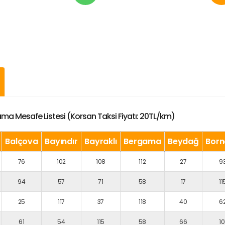
lama Mesafe Listesi (Korsan Taksi Fiyatı: 20TL/km)
Balçova
Bayındır
Bayraklı
Bergama
Beydağ
Bor
76
102
108
112
27
9
94
57
71
58
17
11
25
117
37
118
40
6
61
54
115
58
66
10