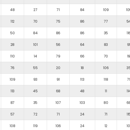
48
27
71
84
109
10
112
70
75
86
77
5
50
84
86
86
35
11
28
101
56
64
83
9
110
14
79
66
70
1
76
55
20
18
106
3
109
93
91
113
118
7
113
45
68
48
11
11
87
35
107
103
80
6
57
72
71
24
71
11
108
119
106
24
12
10