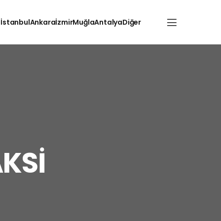
İstanbul
Ankara
İzmir
Muğla
Antalya
Diğer
KSİ