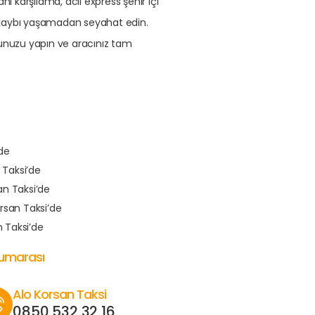
ı karşılama, acil express şehir içi
n kaybı yaşamadan seyahat edin.
unuzu yapın ve aracınız tam
de
 Taksi’de
n Taksi’de
rsan Taksi’de
 Taksi’de
Numarası
Alo Korsan Taksi
0850 532 32 16