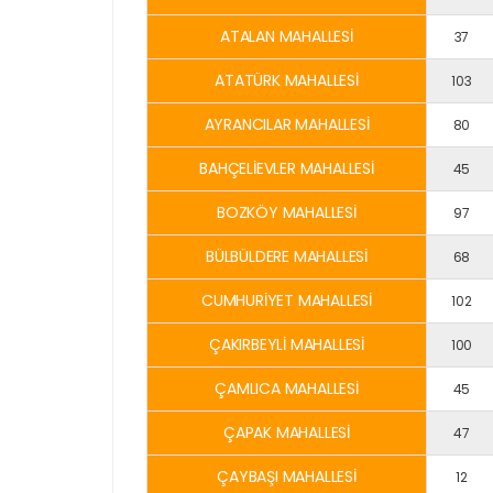
ATALAN MAHALLESİ
37
ATATÜRK MAHALLESİ
103
AYRANCILAR MAHALLESİ
80
BAHÇELİEVLER MAHALLESİ
45
BOZKÖY MAHALLESİ
97
BÜLBÜLDERE MAHALLESİ
68
CUMHURİYET MAHALLESİ
102
ÇAKIRBEYLİ MAHALLESİ
100
ÇAMLICA MAHALLESİ
45
ÇAPAK MAHALLESİ
47
ÇAYBAŞI MAHALLESİ
12