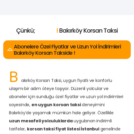
Çünkü;
E
n
U
c
u
Bakırköy Korsan Taksi
z
E
E
E
n
n
n
Y
İ
H
y
a
ı
i
z
k
l
ı
ı
n
Abonelere Özel Fiyatlar ve Uzun Yol İndirimleri
Bakırköy Korsan Takside !
B
akırköy Korsan Taksi, uygun fiyatlı ve konforlu
ulaşımı bir adım öteye taşıyor. Düzenli yolcular ve
aboneler için sunduğu özel fiyatlar ve uzun yol indirimleri
sayesinde,
en uygun korsan taksi
deneyimini
Bakırköy’de yaşamak mümkün hale geliyor. Özellikle
uzun mesafeli yolculuklarda
uygulanan indirimli
tarifeler,
korsan taksi fiyat listesi İstanbul
genelinde