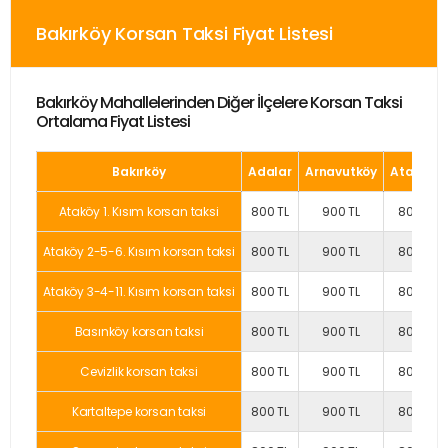
Bakırköy Korsan Taksi Fiyat Listesi
Bakırköy Mahallelerinden Diğer İlçelere Korsan Taksi
Ortalama Fiyat Listesi
Bakırköy
Adalar
Arnavutköy
Ataşehir
Ataköy 1. Kısım korsan taksi
800 TL
900 TL
800 TL
Ataköy 2-5-6. Kısım korsan taksi
800 TL
900 TL
800 TL
Ataköy 3-4-11. Kısım korsan taksi
800 TL
900 TL
800 TL
Basınköy korsan taksi
800 TL
900 TL
800 TL
Cevizlik korsan taksi
800 TL
900 TL
800 TL
Kartaltepe korsan taksi
800 TL
900 TL
800 TL