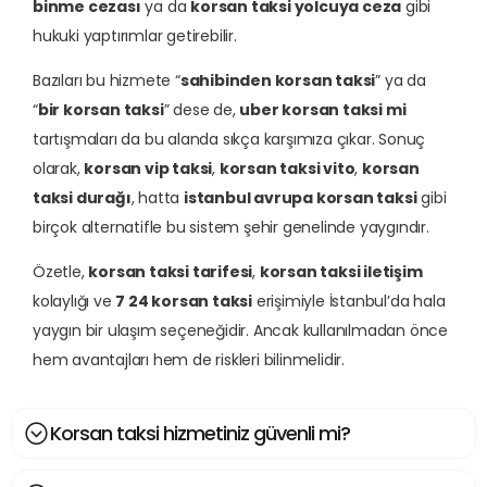
binme cezası
ya da
korsan taksi yolcuya ceza
gibi
hukuki yaptırımlar getirebilir.
Bazıları bu hizmete “
sahibinden korsan taksi
” ya da
“
bir korsan taksi
” dese de,
uber korsan taksi mi
tartışmaları da bu alanda sıkça karşımıza çıkar. Sonuç
olarak,
korsan vip taksi
,
korsan taksi vito
,
korsan
taksi durağı
, hatta
istanbul avrupa korsan taksi
gibi
birçok alternatifle bu sistem şehir genelinde yaygındır.
Özetle,
korsan taksi tarifesi
,
korsan taksi iletişim
kolaylığı ve
7 24 korsan taksi
erişimiyle İstanbul’da hala
yaygın bir ulaşım seçeneğidir. Ancak kullanılmadan önce
hem avantajları hem de riskleri bilinmelidir.
Korsan taksi hizmetiniz güvenli mi?