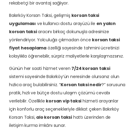
rekabetçi bir avantaj sağlıyor.
Bakırköy Korsan Taksi, gelişmiş
korsan taksi
uygulaması
ve kullanıcı dostu arayüzü ile
en yakın
korsan taksi
aracını birkaç dokunuşla adresinize
yönlendiriyor. Yolculuğa çıkmadan önce
korsan taksi
fiyat hesaplama
özelliği sayesinde tahmini ücretinizi
kolaylıkla öğrenebilir, sürpriz maliyetlerle karşılaşmazsınız.
Günün her saati hizmet veren
7/24 korsan taksi
sistemi sayesinde Bakırköy’ün neresinde olursanız olun
hızlıca araç bulabilirsiniz. “
Korsan taksi nedir
?” sorusuna
pratik, hızlı ve bütçe dostu ulaşım çözümü cevabı
verilebilir. Özellikle
korsan vip taksi
hizmeti arayanlar
için konforlu araç seçenekleriyle dikkat çeken Bakırköy
Korsan Taksi,
alo korsan taksi
hattı üzerinden de
iletişim kurma imkânı sunar.