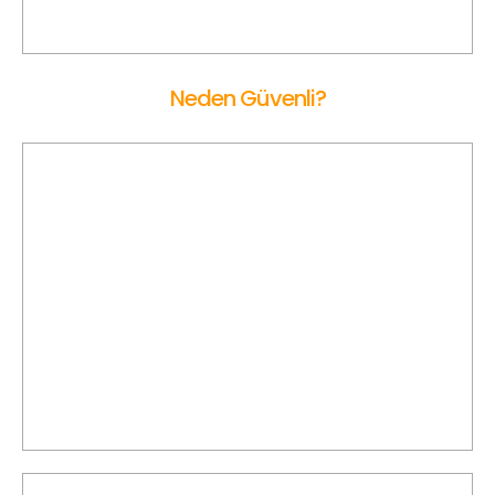
edebilirsiniz.
Neden Güvenli?
Ön Onaylı Sürücü
Bakırköy Korsan Taksi’de sürücüler, belirlenen kriterlere göre
titizlikle değerlendirilir; gerekli şartlar doğrulandıktan sonra
hizmet vermeye başlarlar.