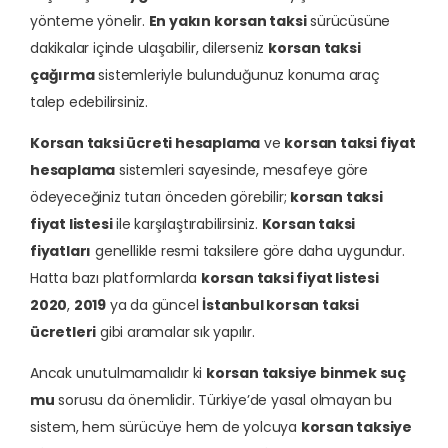
yönteme yönelir.
En yakın korsan taksi
sürücüsüne
dakikalar içinde ulaşabilir, dilerseniz
korsan taksi
çağırma
sistemleriyle bulunduğunuz konuma araç
talep edebilirsiniz.
Korsan taksi ücreti hesaplama
ve
korsan taksi fiyat
hesaplama
sistemleri sayesinde, mesafeye göre
ödeyeceğiniz tutarı önceden görebilir;
korsan taksi
fiyat listesi
ile karşılaştırabilirsiniz.
Korsan taksi
fiyatları
genellikle resmi taksilere göre daha uygundur.
Hatta bazı platformlarda
korsan taksi fiyat listesi
2020
,
2019
ya da güncel
İstanbul korsan taksi
ücretleri
gibi aramalar sık yapılır.
Ancak unutulmamalıdır ki
korsan taksiye binmek suç
mu
sorusu da önemlidir. Türkiye’de yasal olmayan bu
sistem, hem sürücüye hem de yolcuya
korsan taksiye