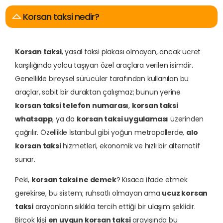
E
n
A
r
a
n
a
n
Korsan taksi nedir?
Korsan taksi
, yasal taksi plakası olmayan, ancak ücret
karşılığında yolcu taşıyan özel araçlara verilen isimdir.
Genellikle bireysel sürücüler tarafından kullanılan bu
araçlar, sabit bir duraktan çalışmaz; bunun yerine
korsan taksi telefon numarası
,
korsan taksi
whatsapp
, ya da
korsan taksi uygulaması
üzerinden
çağrılır. Özellikle İstanbul gibi yoğun metropollerde,
alo
korsan taksi
hizmetleri, ekonomik ve hızlı bir alternatif
sunar.
Peki,
korsan taksi ne demek
? Kısaca ifade etmek
gerekirse, bu sistem; ruhsatlı olmayan ama
ucuz korsan
taksi
arayanların sıklıkla tercih ettiği bir ulaşım şeklidir.
Birçok kişi
en uygun korsan taksi
arayışında bu