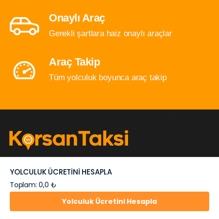
Onaylı Araç
Gerekli şartlara haiz onaylı araçlar
Araç Takip
Tüm yolculuk boyunca araç takip
İstanbul içi ve şehirlerarası ulaşımda avantajlı fiyat ile
YOLCULUK ÜCRETİNİ HESAPLA
hızlı ve esnek çözümler...
Toplam: 0,0 ₺
Yolculuk Ücretini Hesapla