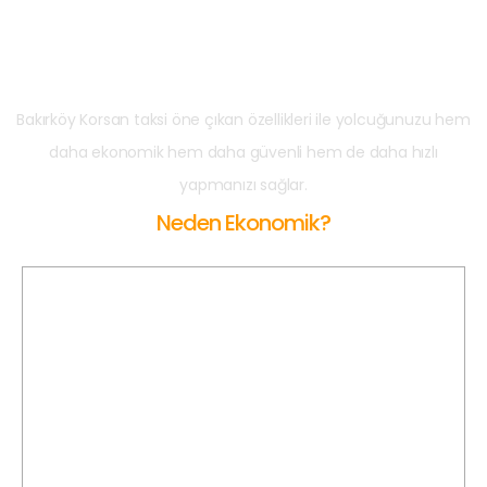
Neden Bakırköy
Korsan Taksi?
Bakırköy Korsan taksi öne çıkan özellikleri ile yolcuğunuzu hem
daha ekonomik hem daha güvenli hem de daha hızlı
yapmanızı sağlar.
Neden Ekonomik?
Açılış Ücreti Yok
Bakırköy Korsan Taksi'de açılış ücreti olmaksızın