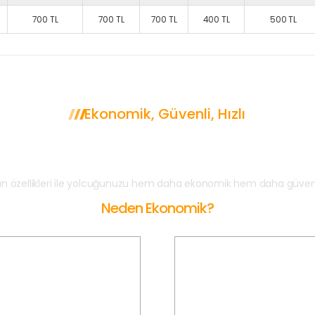
700 TL
700 TL
700 TL
400 TL
500 TL
Ekonomik, Güvenli, Hızlı
Gaziosmanpaşa Korsan
n özellikleri ile yolcuğunuzu hem daha ekonomik hem daha güvenli
Neden Ekonomik?