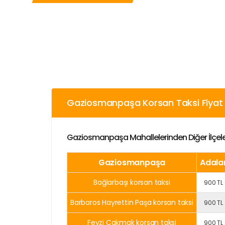
Gaziosmanpaşa Korsan Taksi Fiyat L
Gaziosmanpaşa Mahallelerinden Diğer İlçeler
Gaziosmanpaşa
Adala
Bağlarbaşı korsan taksi
900 TL
Barbaros Hayrettin Paşa korsan taksi
900 TL
Fevzi Çakmak korsan taksi
900 TL