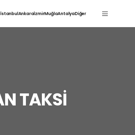
İstanbul
Ankara
İzmir
Muğla
Antalya
Diğer
N TAKSİ