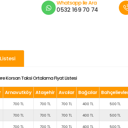
Whatsapp ile Ara
0532 169 70 74
istesi
e Korsan Taksi Ortalama Fiyat Listesi
r
Arnavutköy
Ataşehir
Avcılar
Bağcılar
Bahçelievle
700 TL
700 TL
700 TL
400 TL
500 TL
700 TL
700 TL
700 TL
400 TL
500 TL
700 TL
700 TL
700 TL
400 TL
500 TL