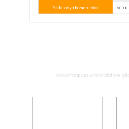
Yıldıztabya korsan taksi
900 TL
Neden 
Gaziosmanpaşa Korsan taksi öne çıka