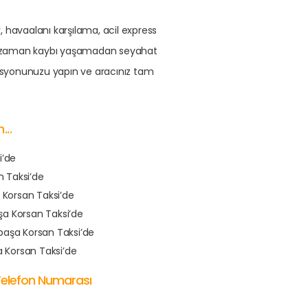
 havaalanı karşılama, acil express
essiz zaman kaybı yaşamadan seyahat
vasyonunuzu yapın ve aracınız tam
..
i’de
n Taksi’de
 Korsan Taksi’de
a Korsan Taksi’de
aşa Korsan Taksi’de
 Korsan Taksi’de
Telefon Numarası