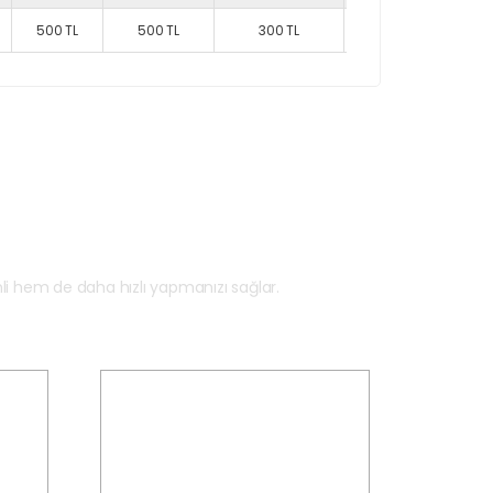
500 TL
500 TL
300 TL
500 TL
700 TL
 Taksi?
 hem de daha hızlı yapmanızı sağlar.