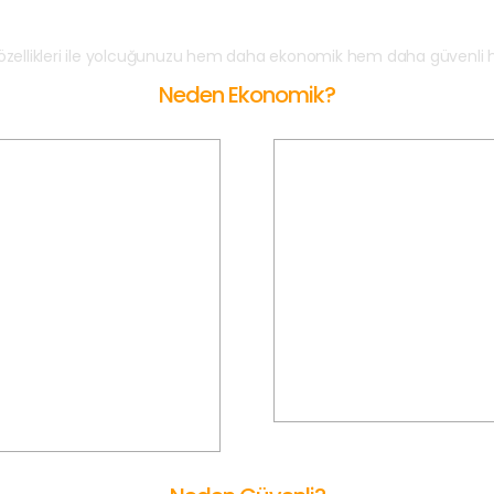
 özellikleri ile yolcuğunuzu hem daha ekonomik hem daha güvenli 
Neden Ekonomik?
Gizli Ücretler Yok
Tarifeli Ücretlendirm
EFERİHİSAR Korsan Taksi'de
SEFERİHİSAR Korsan Taksi ile ta
sadece yolculuğunuz için
önceden belirli uygun fiyatl
anılan köprü ve otoban ücretini
sürpriz fiyat ve maliyetler
siniz. Araç boş dönüş masrafı
karşılaşmadan yolculuk yapars
ödemezsiniz.