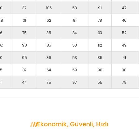
0
37
106
58
91
47
08
31
62
81
78
46
6
75
35
84
93
52
02
98
85
58
112
49
0
95
39
53
85
41
5
87
64
59
98
30
1
44
75
97
55
79
Ekonomik, Güvenli, Hızlı
n SEFERİHİSAR Korsan T