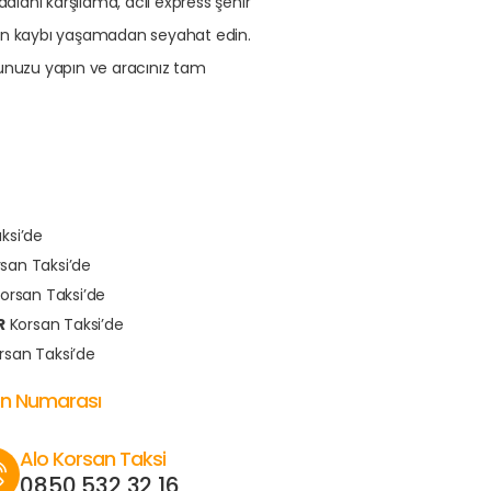
alanı karşılama, acil express şehir
zaman kaybı yaşamadan seyahat edin.
unuzu yapın ve aracınız tam
ksi’de
san Taksi’de
orsan Taksi’de
R
Korsan Taksi’de
rsan Taksi’de
fon Numarası
Alo Korsan Taksi
0850 532 32 16