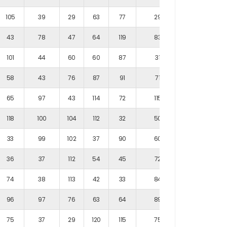
105
39
29
63
77
29
100
43
78
47
64
119
83
95
101
44
60
60
87
31
69
58
43
76
87
91
71
69
65
97
43
114
72
115
45
118
100
104
112
32
50
58
33
99
102
37
90
60
120
36
37
112
54
45
72
113
74
38
113
42
33
84
36
96
97
76
63
64
89
61
75
37
29
120
115
75
28