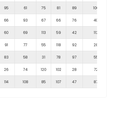
95
61
75
81
89
106
74
66
93
67
66
76
40
31
60
69
113
59
42
112
45
91
77
55
118
92
28
98
83
58
31
78
97
55
52
26
74
120
102
28
72
53
114
108
85
107
47
87
107
aksi?