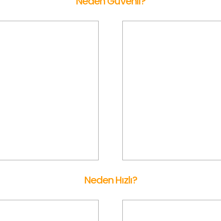
Neden Güvenli?
Ön Onaylı Araç
Müşteri Değerlendirm
ERİHİSAR Korsan Taksi, gerekli
SEFERİHİSAR Korsan Taksi
lik ve şartları taşıyan araçları
müşterilerinin değerlendirme
itizlikle seçerek, yolcularına
dikkate alınarak uygun olm
venli ve konforlu bir ulaşım
araç ve sürücüler ile irtibat ke
deneyimi sunar.
ve yolculuk verilmez.
Neden Hızlı?