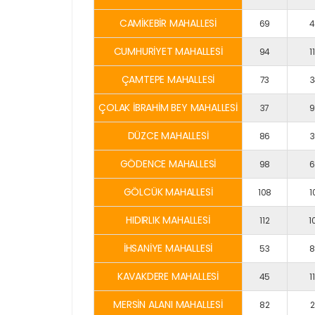
CAMİKEBİR MAHALLESİ
69
4
CUMHURİYET MAHALLESİ
94
1
ÇAMTEPE MAHALLESİ
73
3
ÇOLAK İBRAHİM BEY MAHALLESİ
37
9
DÜZCE MAHALLESİ
86
3
GÖDENCE MAHALLESİ
98
6
GÖLCÜK MAHALLESİ
108
1
HIDIRLIK MAHALLESİ
112
1
İHSANİYE MAHALLESİ
53
8
KAVAKDERE MAHALLESİ
45
1
MERSİN ALANI MAHALLESİ
82
2