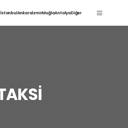
İstanbul
Ankara
İzmir
Muğla
Antalya
Diğer
TAKSİ