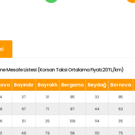
si
erine Mesafe Listesi (Korsan Taksi Ortalama Fiyatı:20TL/km)
çova
Bayındır
Bayraklı
Bergama
Beydağ
Bornova
4
37
31
85
32
85
8
67
71
87
44
63
6
51
25
109
114
35
3
49
79
58
110
75