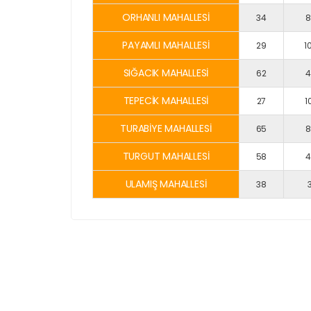
ORHANLI MAHALLESİ
34
8
PAYAMLI MAHALLESİ
29
1
SIĞACIK MAHALLESİ
62
4
TEPECİK MAHALLESİ
27
1
TURABİYE MAHALLESİ
65
8
TURGUT MAHALLESİ
58
4
ULAMIŞ MAHALLESİ
38
3
Nede