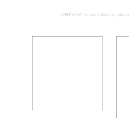
SEFERİHİSAR Korsan taksi öne çıkan
Açılış Ücreti Yok
SEFERİHİSAR Korsan Taksi'de açılış
S
ücreti olmaksızın yolculuğunuzun
karşılığında km bazlı ödeme
kull
yaparsınız.
öder