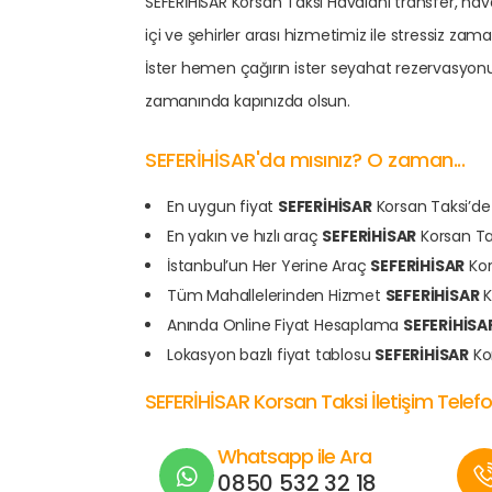
SEFERİHİSAR Korsan Taksi Havalanı transfer, hava
içi ve şehirler arası hizmetimiz ile stressiz 
İster hemen çağırın ister seyahat rezervasyon
zamanında kapınızda olsun.
SEFERİHİSAR'da mısınız? O zaman...
En uygun fiyat
SEFERİHİSAR
Korsan Taksi’de
En yakın ve hızlı araç
SEFERİHİSAR
Korsan Ta
İstanbul’un Her Yerine Araç
SEFERİHİSAR
Kor
Tüm Mahallelerinden Hizmet
SEFERİHİSAR
K
Anında Online Fiyat Hesaplama
SEFERİHİSA
Lokasyon bazlı fiyat tablosu
SEFERİHİSAR
Ko
SEFERİHİSAR Korsan Taksi İletişim Tele
Whatsapp ile Ara
0850 532 32 18