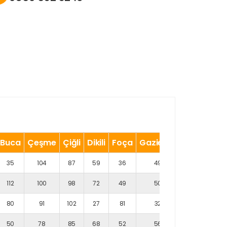
Buca
Çeşme
Çiğli
Dikili
Foça
Gaziemir
Güzelbahç
35
104
87
59
36
49
101
112
100
98
72
49
50
82
80
91
102
27
81
32
47
50
78
85
68
52
56
85