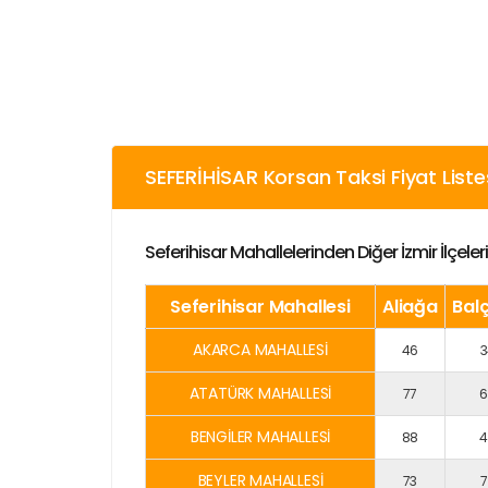
SEFERİHİSAR Korsan Taksi Fiyat Liste
Seferihisar Mahallelerinden Diğer İzmir İlçel
Seferihisar Mahallesi
Aliağa
Bal
AKARCA MAHALLESİ
46
3
ATATÜRK MAHALLESİ
77
6
BENGİLER MAHALLESİ
88
4
BEYLER MAHALLESİ
73
7