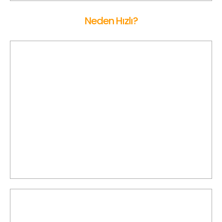
Neden Hızlı?
Yerel Araçlar
BEYPAZARI Korsan Taksi ile yaptığınız yolculuk talepleri,
doğrudan BEYPAZARI'ndaki yerel ve deneyimli sürücülere
ulaşmanızı sağlar.