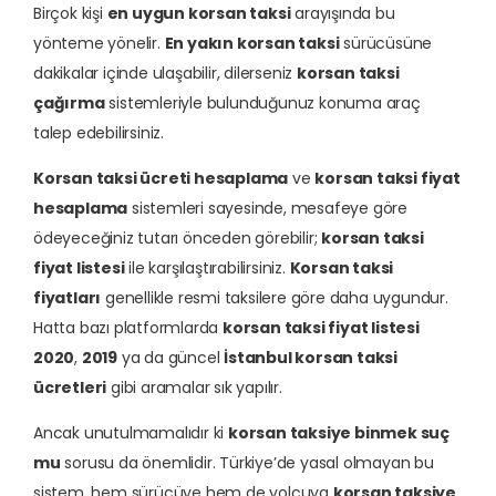
Birçok kişi
en uygun korsan taksi
arayışında bu
yönteme yönelir.
En yakın korsan taksi
sürücüsüne
dakikalar içinde ulaşabilir, dilerseniz
korsan taksi
çağırma
sistemleriyle bulunduğunuz konuma araç
talep edebilirsiniz.
Korsan taksi ücreti hesaplama
ve
korsan taksi fiyat
hesaplama
sistemleri sayesinde, mesafeye göre
ödeyeceğiniz tutarı önceden görebilir;
korsan taksi
fiyat listesi
ile karşılaştırabilirsiniz.
Korsan taksi
fiyatları
genellikle resmi taksilere göre daha uygundur.
Hatta bazı platformlarda
korsan taksi fiyat listesi
2020
,
2019
ya da güncel
İstanbul korsan taksi
ücretleri
gibi aramalar sık yapılır.
Ancak unutulmamalıdır ki
korsan taksiye binmek suç
mu
sorusu da önemlidir. Türkiye’de yasal olmayan bu
sistem, hem sürücüye hem de yolcuya
korsan taksiye