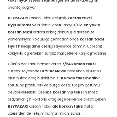
taksi fiyat listesi İstanbul
genelinde rekabetçi bir
avantaj sağlıyor.
BEYPAZARI
Korsan Taksi, gelişmiş
korsan taksi
uygulaması
ve kullanıcı dostu arayüzü ile
en yakın
korsan taksi
aracını birkaç dokunuşla adresinize
yönlendiriyor. Yolculuğa çıkmadan önce
korsan taksi
fiyat hesaplama
özelliği sayesinde tahmini ücretinizi
kolaylıkla öğrenebilir, sürpriz maliyetlerle karşılaşmazsınız.
Günün her saati hizmet veren
7/24 korsan taksi
sistemi sayesinde
BEYPAZARI’da
neresinde olursanız
olun hızlıca araç bulabilirsiniz. “
Korsan taksi nedir
?”
sorusuna pratik, hızlı ve bütçe dostu ulaşım çözümü
cevabı verilebilir. Özellikle
korsan vip taksi
hizmeti
arayanlar için konforlu araç seçenekleriyle dikkat çeken
BEYPAZARI
Korsan Taksi,
alo korsan taksi
hattı
üzerinden de iletişim kurma imkânı sunar.