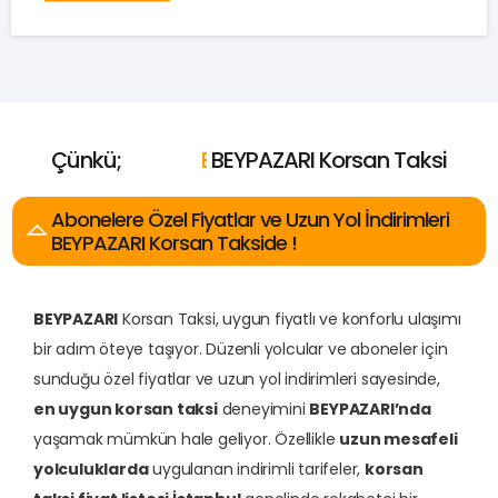
Çünkü;
E
n
U
c
u
z
E
E
E
n
n
n
BEYPAZARI Korsan Taksi
Y
İ
H
y
a
ı
i
z
k
l
ı
ı
n
Abonelere Özel Fiyatlar ve Uzun Yol İndirimleri
BEYPAZARI Korsan Takside !
BEYPAZARI
Korsan Taksi, uygun fiyatlı ve konforlu ulaşımı
bir adım öteye taşıyor. Düzenli yolcular ve aboneler için
sunduğu özel fiyatlar ve uzun yol indirimleri sayesinde,
en uygun korsan taksi
deneyimini
BEYPAZARI’nda
yaşamak mümkün hale geliyor. Özellikle
uzun mesafeli
yolculuklarda
uygulanan indirimli tarifeler,
korsan