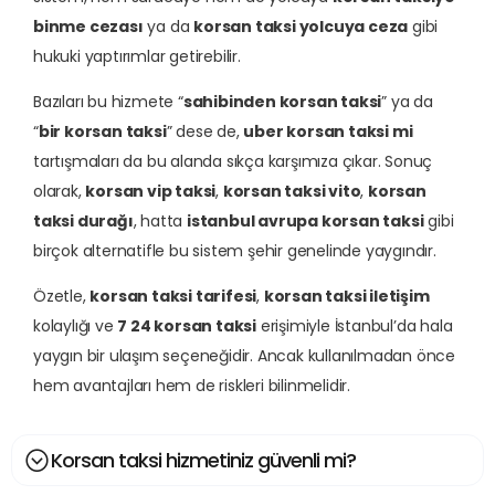
binme cezası
ya da
korsan taksi yolcuya ceza
gibi
hukuki yaptırımlar getirebilir.
Bazıları bu hizmete “
sahibinden korsan taksi
” ya da
“
bir korsan taksi
” dese de,
uber korsan taksi mi
tartışmaları da bu alanda sıkça karşımıza çıkar. Sonuç
olarak,
korsan vip taksi
,
korsan taksi vito
,
korsan
taksi durağı
, hatta
istanbul avrupa korsan taksi
gibi
birçok alternatifle bu sistem şehir genelinde yaygındır.
Özetle,
korsan taksi tarifesi
,
korsan taksi iletişim
kolaylığı ve
7 24 korsan taksi
erişimiyle İstanbul’da hala
yaygın bir ulaşım seçeneğidir. Ancak kullanılmadan önce
hem avantajları hem de riskleri bilinmelidir.
Korsan taksi hizmetiniz güvenli mi?