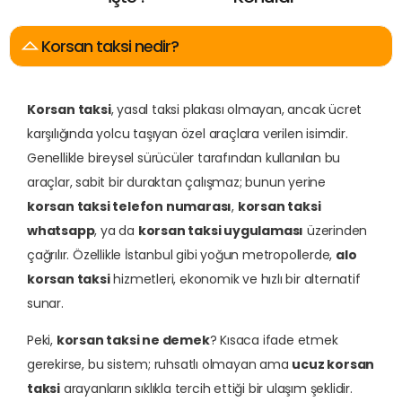
E
n
A
r
a
n
a
n
Korsan taksi nedir?
Korsan taksi
, yasal taksi plakası olmayan, ancak ücret
karşılığında yolcu taşıyan özel araçlara verilen isimdir.
Genellikle bireysel sürücüler tarafından kullanılan bu
araçlar, sabit bir duraktan çalışmaz; bunun yerine
korsan taksi telefon numarası
,
korsan taksi
whatsapp
, ya da
korsan taksi uygulaması
üzerinden
çağrılır. Özellikle İstanbul gibi yoğun metropollerde,
alo
korsan taksi
hizmetleri, ekonomik ve hızlı bir alternatif
sunar.
Peki,
korsan taksi ne demek
? Kısaca ifade etmek
gerekirse, bu sistem; ruhsatlı olmayan ama
ucuz korsan
taksi
arayanların sıklıkla tercih ettiği bir ulaşım şeklidir.