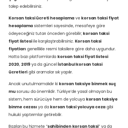
talep edebilirsiniz.
Korsan taksi ücreti hesaplama
ve
korsan taksi fiyat
hesaplama
sistemleri sayesinde, mesafeye göre
ödeyeceğiniz tutarı önceden görebilir;
korsan taksi
fiyat listesi
ile karşılaştırabilirsiniz.
Korsan taksi
fiyatları
genellikle resmi taksilere göre daha uygundur.
Hatta bazı platformlarda
korsan taksi fiyat listesi
2020
,
2019
ya da güncel
İstanbul korsan taksi
ücretleri
gibi aramalar sık yapılır.
Ancak unutulmamalıdır ki
korsan taksiye binmek suç
mu
sorusu da önemlidir. Türkiye’de yasal olmayan bu
sistem, hem sürücüye hem de yolcuya
korsan taksiye
binme cezası
ya da
korsan taksi yolcuya ceza
gibi
hukuki yaptırımlar getirebilir.
Bazıları bu hizmete “
sahibinden korsan taksi
” ya da