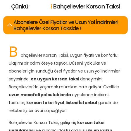
Çünkü;
E
n
U
c
u
Bahçelievler Korsan Taksi
z
E
E
E
n
n
n
Y
İ
H
y
a
ı
i
z
k
l
ı
ı
n
Abonelere Özel Fiyatlar ve Uzun Yol İndirimleri
Bahçelievler Korsan Takside !
B
ahçelievler Korsan Taksi, uygun fiyatlı ve konforlu
ulaşımı bir adım öteye taşıyor. Düzenli yolcular ve
aboneler için sunduğu özel fiyatlar ve uzun yol indirimleri
sayesinde,
en uygun korsan taksi
deneyimini
Bahçelievler’de yaşamak mümkün hale geliyor. Özellikle
uzun mesafeli yolculuklarda
uygulanan indirimli
tarifeler,
korsan taksi fiyat listesi İstanbul
genelinde
rekabetçi bir avantaj sağlıyor.
Bahçelievler Korsan Taksi, gelişmiş
korsan taksi
uygulaması
ve kullanıcı dostu arayüzü ile
en yakın