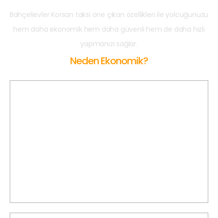
Bahçelievler Korsan taksi öne çıkan özellikleri ile yolcuğunuzu
hem daha ekonomik hem daha güvenli hem de daha hızlı
yapmanızı sağlar.
Neden Ekonomik?
Açılış Ücreti Yok
Bahçelievler Korsan Taksi'de açılış ücreti olmaksızın
yolculuğunuzun karşılığında km bazlı ödeme yaparsınız.