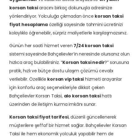
korsan taksi
aracını birkaç dokunuşla adresinize
yönlendiriyor. Yolculuğa çıkmadan önce
korsan taksi
fiyat hesaplama
özelliği sayesinde tahmini ücretinizi
kolaylıkla öğrenebilir, sürpriz maliyetlerle karşılaşmazsınız.
Günün her saati hizmet veren
7/24 korsan taksi
sistemi sayesinde Bahçelievler’in neresinde olursanız olun
hızlıca araç bulabilirsiniz. “
Korsan taksi nedir
?” sorusuna
pratik, hızlı ve bütçe dostu ulaşım çözümü cevabı
verilebilir. Özellikle
korsan vip taksi
hizmeti arayanlar
için konforlu araç seçenekleriyle dikkat çeken
Bahçelievler Korsan Taksi,
alo korsan taksi
hattı
üzerinden de iletişim kurma imkânı sunar.
Korsan taksi fiyat tarifesi
, düzenli güncellenerek
müşterilere şeffaf bir hizmet sağlar. Bahçelievler Korsan
Taksi ile hem ekonomik yolculuk yapabilir hem de