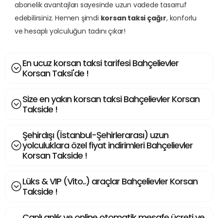
abonelik avantajları sayesinde uzun vadede tasarruf
edebilirsiniz. Hemen şimdi
korsan taksi çağır
, konforlu
ve hesaplı yolculuğun tadını çıkar!
En ucuz korsan taksi tarifesi Bahçelievler
Korsan Taksi'de !
Size en yakın korsan taksi Bahçelievler Korsan
Takside !
Şehirdışı (İstanbul-Şehirlerarası) uzun
yolculuklara özel fiyat indirimleri Bahçelievler
Korsan Takside !
Lüks & VIP (Vito..) araçlar Bahçelievler Korsan
Takside !
Canlı anlık ve online otomatik mesafe ücreti ve