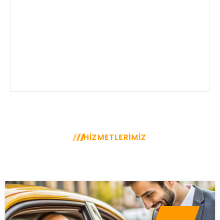
Randevulu Yolculuk
Bahçelievler Korsan Taksi ile yolculuklarınız için rezervasyon
yapabilir ve planlı yolculuklarınızda zamanı ayarlayabilirsiniz.
HİZMETLERİMİZ
GÜVENLİ, HIZLI, ESNEK, UYGUN