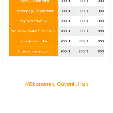
Soğanlı korsan taksi
900 TL
800 TL
800 TL
Siyavuşpaşa korsan taksi
900 TL
800 TL
800 TL
Yayla korsan taksi
900 TL
800 TL
800 TL
Yenibosna Merkez korsan taksi
900 TL
800 TL
800 TL
Zafer korsan taksi
900 TL
800 TL
800 TL
Şirinevler korsan taksi
900 TL
800 TL
800 TL
Ekonomik, Güvenli, Hızlı
Neden Bahçelievler
Korsan Taksi?