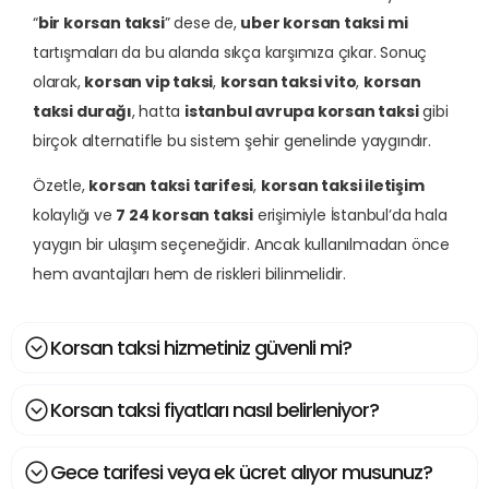
“
bir korsan taksi
” dese de,
uber korsan taksi mi
tartışmaları da bu alanda sıkça karşımıza çıkar. Sonuç
olarak,
korsan vip taksi
,
korsan taksi vito
,
korsan
taksi durağı
, hatta
istanbul avrupa korsan taksi
gibi
birçok alternatifle bu sistem şehir genelinde yaygındır.
Özetle,
korsan taksi tarifesi
,
korsan taksi iletişim
kolaylığı ve
7 24 korsan taksi
erişimiyle İstanbul’da hala
yaygın bir ulaşım seçeneğidir. Ancak kullanılmadan önce
hem avantajları hem de riskleri bilinmelidir.
Korsan taksi hizmetiniz güvenli mi?
Korsan taksi fiyatları nasıl belirleniyor?
Gece tarifesi veya ek ücret alıyor musunuz?