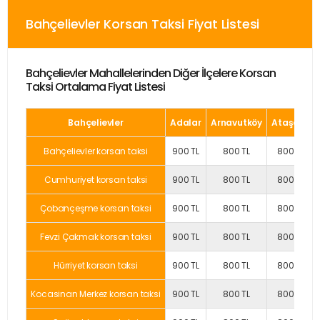
Bahçelievler Korsan Taksi Fiyat Listesi
Bahçelievler Mahallelerinden Diğer İlçelere Korsan
Taksi Ortalama Fiyat Listesi
Bahçelievler
Adalar
Arnavutköy
Ataşehir
Bahçelievler korsan taksi
900 TL
800 TL
800 TL
Cumhuriyet korsan taksi
900 TL
800 TL
800 TL
Çobançeşme korsan taksi
900 TL
800 TL
800 TL
Fevzi Çakmak korsan taksi
900 TL
800 TL
800 TL
Hürriyet korsan taksi
900 TL
800 TL
800 TL
Kocasinan Merkez korsan taksi
900 TL
800 TL
800 TL