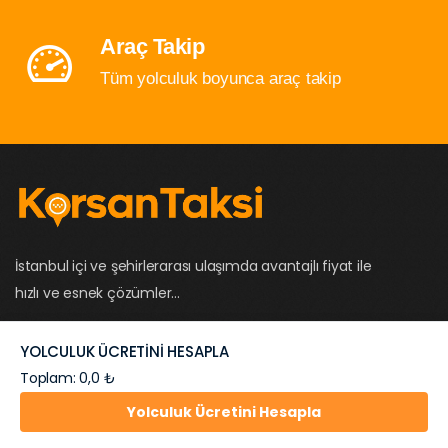
Araç Takip
Tüm yolculuk boyunca araç takip
İstanbul içi ve şehirlerarası ulaşımda avantajlı fiyat ile
hızlı ve esnek çözümler...
YOLCULUK ÜCRETİNİ HESAPLA
Hemen
0532
Toplam: 0,0 ₺
Çağır
1697074
Yolculuk Ücretini Hesapla