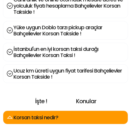
yolculuk fiyatı hesaplama Bahçelievler Korsan
Takside !
Yüke uygun Doblo tarzı pickup araçlar
Bahçelievler Korsan Takside !
İstanbul'un en iyi korsan taksi durağı
Bahçelievler Korsan Taksi !
Ucuz km ücreti uygun fiyat tarifesi Bahçelievler
Korsan Takside !
İşte !
Konular
E
n
A
r
a
n
a
n
Korsan taksi nedir?