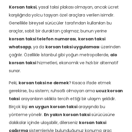
Korsan taksi
, yasal taksi plakası olmayan, ancak ücret
karşılığında yolcu taşıyan özel araçlara verilen isimdir.
Genellikle bireysel sürücüler tarafından kullanılan bu
araçlar, sabit bir duraktan çalışmaz; bunun yerine
korsan taksi telefon numarası
,
korsan taksi
whatsapp
, ya da
korsan taksi uygulaması
üzerinden
çağrılır. Özellikle İstanbul gibi yoğun metropollerde,
alo
korsan taksi
hizmetleri, ekonomik ve hızlı bir alternatif
sunar.
Peki,
korsan taksi ne demek
? Kısaca ifade etmek
gerekirse, bu sistem; ruhsatlı olmayan ama
ucuz korsan
taksi
arayanların sıklıkla tercih ettiği bir ulaşım şeklidir.
Birçok kişi
en uygun korsan taksi
arayışında bu
yönteme yönelir.
En yakın korsan taksi
sürücüsüne
dakikalar içinde ulaşabilir, dilerseniz
korsan taksi
çağırma
sistemleriyle bulunduğunuz konuma araç