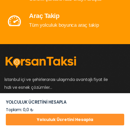
Araç Takip
Tüm yolculuk boyunca araç takip
İstanbul içi ve şehirlerarası ulaşımda avantajlı fiyat ile
hızlı ve esnek çözümler...
YOLCULUK ÜCRETİNİ HESAPLA
Toplam: 0,0 ₺
Hemen
0532
Yolculuk Ücretini Hesapla
Çağır
1697074