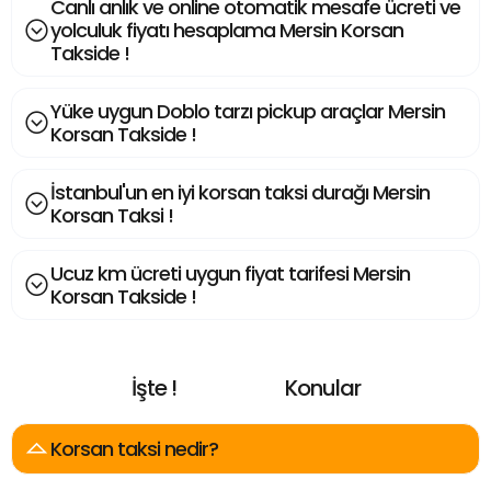
Canlı anlık ve online otomatik mesafe ücreti ve
yolculuk fiyatı hesaplama Mersin Korsan
Takside !
Yüke uygun Doblo tarzı pickup araçlar Mersin
Korsan Takside !
İstanbul'un en iyi korsan taksi durağı Mersin
Korsan Taksi !
Ucuz km ücreti uygun fiyat tarifesi Mersin
Korsan Takside !
İşte !
Konular
E
n
A
r
a
n
a
n
Korsan taksi nedir?