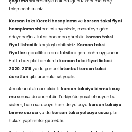
çağırma
sistemleriyle bulunduğunuz konuma araç
talep edebilirsiniz.
Korsan taksi ücreti hesaplama
ve
korsan taksi fiyat
hesaplama
sistemleri sayesinde, mesafeye göre
ödeyeceğiniz tutarı önceden görebilir;
korsan taksi
fiyat listesi
ile karşılaştırabilirsiniz.
Korsan taksi
fiyatları
genellikle resmi taksilere göre daha uygundur.
Hatta bazı platformlarda
korsan taksi fiyat listesi
2020
,
2019
ya da güncel
İstanbul korsan taksi
ücretleri
gibi aramalar sık yapılır.
Ancak unutulmamalıdır ki
korsan taksiye binmek suç
mu
sorusu da önemlidir. Türkiye’de yasal olmayan bu
sistem, hem sürücüye hem de yolcuya
korsan taksiye
binme cezası
ya da
korsan taksi yolcuya ceza
gibi
hukuki yaptırımlar getirebilir.