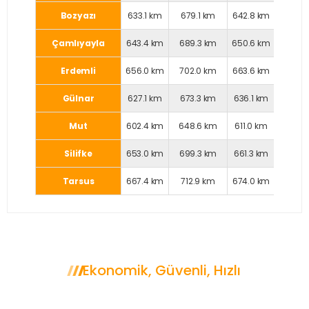
Bozyazı
633.1 km
679.1 km
642.8 km
660.6 
Çamlıyayla
643.4 km
689.3 km
650.6 km
674.6 
Erdemli
656.0 km
702.0 km
663.6 km
686.7 
Gülnar
627.1 km
673.3 km
636.1 km
655.9 
Mut
602.4 km
648.6 km
611.0 km
631.8 
Silifke
653.0 km
699.3 km
661.3 km
682.9 
Tarsus
667.4 km
712.9 km
674.0 km
699.2 
Ekonomik, Güvenli, Hızlı
Neden Mersin Korsan