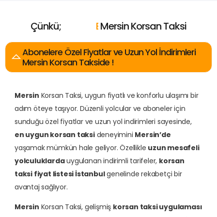
Çünkü;
E
n
U
c
u
z
E
E
E
n
n
n
Mersin Korsan Taksi
Y
İ
H
y
a
ı
i
z
k
l
ı
ı
n
Abonelere Özel Fiyatlar ve Uzun Yol İndirimleri
Mersin Korsan Takside !
Mersin
Korsan Taksi, uygun fiyatlı ve konforlu ulaşımı bir
adım öteye taşıyor. Düzenli yolcular ve aboneler için
sunduğu özel fiyatlar ve uzun yol indirimleri sayesinde,
en uygun korsan taksi
deneyimini
Mersin’de
yaşamak mümkün hale geliyor. Özellikle
uzun mesafeli
yolculuklarda
uygulanan indirimli tarifeler,
korsan
taksi fiyat listesi İstanbul
genelinde rekabetçi bir
avantaj sağlıyor.
Mersin
Korsan Taksi, gelişmiş
korsan taksi uygulaması