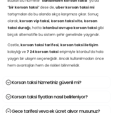
Bazıları bu hizmete “
sahibinden korsan taksi
” ya da
“
bir korsan taksi
” dese de,
uber korsan taksi mi
tartışmaları da bu alanda sıkça karşımıza çıkar. Sonuç
olarak,
korsan vip taksi
,
korsan taksi vito
,
korsan
taksi durağı
, hatta
istanbul avrupa korsan taksi
gibi
birçok alternatifle bu sistem şehir genelinde yaygındır.
Özetle,
korsan taksi tarifesi
,
korsan taksi iletişim
kolaylığı ve
7 24 korsan taksi
erişimiyle İstanbul’da hala
yaygın bir ulaşım seçeneğidir. Ancak kullanılmadan önce
hem avantajları hem de riskleri bilinmelidir.
Korsan taksi hizmetiniz güvenli mi?
Korsan taksi fiyatları nasıl belirleniyor?
Gece tarifesi veya ek ücret alıyor musunuz?