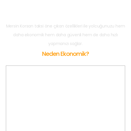
Taksi?
Mersin Korsan taksi öne çıkan özellikleri ile yolcuğunuzu hem
daha ekonomik hem daha güvenli hem de daha hızlı
yapmanızı sağlar.
Neden Ekonomik?
Açılış Ücreti Yok
Mersin Korsan Taksi'de açılış ücreti olmaksızın