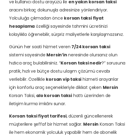
ve kullanıcı dostu arayüzü ile
en yakın korsan taksi
aracını birkaç dokunuşla adresinize yönlendiriyor.
Yolculuğa çıkmadan önce
korsan taksi fiyat
hesaplama
özelliği sayesinde tahmini ücretinizi
kolaylıkla öğrenebilir, sürpriz maliyetlerle karşılaşmazsınız.
Günün her saati hizmet veren
7/24 korsan taksi
sistemi sayesinde
Mersin’in
neresinde olursanız olun
hızlıca araç bulabilirsiniz. “
Korsan taksi nedir
?” sorusuna
pratik, hızlı ve bütçe dostu ulaşım çözümü cevabı
verilebilir. Özellikle
korsan vip taksi
hizmeti arayanlar
için konforlu araç seçenekleriyle dikkat çeken
Mersin
Korsan Taksi,
alo korsan taksi
hattı üzerinden de
iletişim kurma imkânı sunar.
Korsan taksi fiyat tarifesi
, düzenli güncellenerek
müşterilere şeffaf bir hizmet sağlar.
Mersin
Korsan Taksi
ile hem ekonomik yolculuk yapabilir hem de abonelik