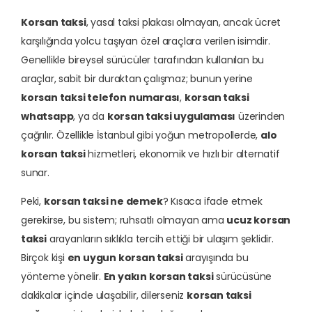
Korsan taksi
, yasal taksi plakası olmayan, ancak ücret
karşılığında yolcu taşıyan özel araçlara verilen isimdir.
Genellikle bireysel sürücüler tarafından kullanılan bu
araçlar, sabit bir duraktan çalışmaz; bunun yerine
korsan taksi telefon numarası
,
korsan taksi
whatsapp
, ya da
korsan taksi uygulaması
üzerinden
çağrılır. Özellikle İstanbul gibi yoğun metropollerde,
alo
korsan taksi
hizmetleri, ekonomik ve hızlı bir alternatif
sunar.
Peki,
korsan taksi ne demek
? Kısaca ifade etmek
gerekirse, bu sistem; ruhsatlı olmayan ama
ucuz korsan
taksi
arayanların sıklıkla tercih ettiği bir ulaşım şeklidir.
Birçok kişi
en uygun korsan taksi
arayışında bu
yönteme yönelir.
En yakın korsan taksi
sürücüsüne
dakikalar içinde ulaşabilir, dilerseniz
korsan taksi