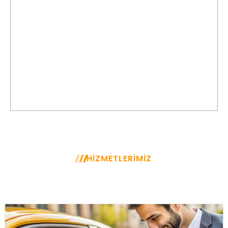
Randevulu Yolculuk
Mersin Korsan Taksi ile yolculuklarınız için rezervasyon
yapabilir ve planlı yolculuklarınızda zamanı ayarlayabilirsiniz.
HİZMETLERİMİZ
GÜVENLİ, HIZLI, ESNEK, UYGUN