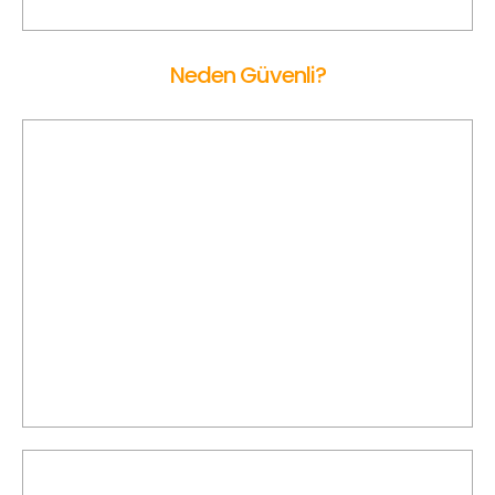
edebilirsiniz.
Neden Güvenli?
Ön Onaylı Sürücü
Mersin Korsan Taksi’de sürücüler, belirlenen kriterlere göre
titizlikle değerlendirilir; gerekli şartlar doğrulandıktan sonra
hizmet vermeye başlarlar.