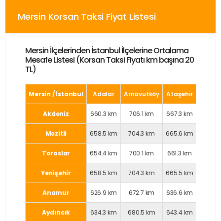
Mersin Korsan Taksi Fiyat Listesi
Mersin İlçelerinden İstanbul İlçelerine Ortalama
Mesafe Listesi (Korsan Taksi Fiyatı km başına 20
TL)
Mersin / İstanbul
Adalar
Arnavutköy
Ataşehir
Avcıl
Akdeniz
660.3 km
706.1 km
667.3 km
691.7 
Mezitli
658.5 km
704.3 km
665.6 km
689.7 
Toroslar
654.4 km
700.1 km
661.3 km
685.8 
Yenişehir
658.5 km
704.3 km
665.5 km
689.9 
Anamur
626.9 km
672.7 km
636.6 km
654.1 
Aydıncık
634.3 km
680.5 km
643.4 km
662.7 