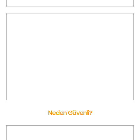
Online Ücret Hesaplama
KİRAZ Korsan Taksi ile yolculuk öncesi kalkış ve varış
lokasyonunu haritadan seçerek online olarak ücreti hesap
edebilirsiniz.
Neden Güvenli?