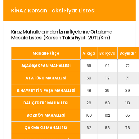
KİRAZ Korsan Taksi Fiyat Listesi
Kiraz Mahallelerinden İzmir İlçelerine Ortalama
Mesafe Listesi (Korsan Taksi Fiyatı: 20TL/km)
Mahalle / İlçe
Aliağa
Balçova
Bayındır
AŞAĞIŞAKRAN MAHALLESİ
56
92
72
ATATÜRK MAHALLESİ
68
112
71
B.HAYRETTİN PAŞA MAHALLESİ
48
39
39
BAHÇEDERE MAHALLESİ
26
68
113
BOZKÖY MAHALLESİ
100
102
65
ÇAKMAKLI MAHALLESİ
62
88
78