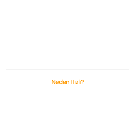
Canlı Araç Takip
KİRAZ Korsan Taksi’de araçlar, harita üzerinden anlık olarak
takip edilir. Böylece hem sürücüler hem de yolcular için
güvenli bir yolculuk sağlanır.
Neden Hızlı?