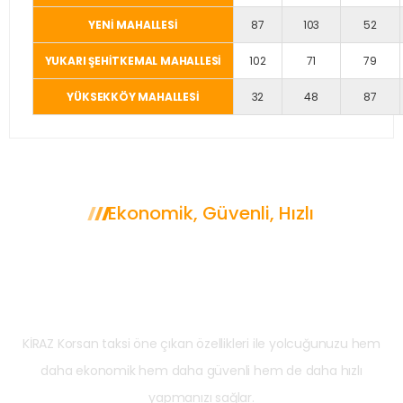
YENİ MAHALLESİ
87
103
52
YUKARI ŞEHİTKEMAL MAHALLESİ
102
71
79
YÜKSEKKÖY MAHALLESİ
32
48
87
Ekonomik, Güvenli, Hızlı
Neden KİRAZ Korsan
Taksi?
KİRAZ Korsan taksi öne çıkan özellikleri ile yolcuğunuzu hem
daha ekonomik hem daha güvenli hem de daha hızlı
yapmanızı sağlar.