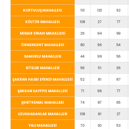
KURTULUŞ MAHALLESİ
113
120
92
KÜLTÜR MAHALLESİ
108
27
77
MİMAR SİNAN MAHALLESİ
26
94
99
ÖRNEKKENT MAHALLESİ
80
96
54
SAMURLU MAHALLESİ
44
99
56
SİTELER MAHALLESİ
56
51
36
ŞAKRAN HASBİ EFENDİ MAHALLESİ
52
81
87
ŞAKRAN SAYFİYE MAHALLESİ
71
96
77
ŞEHİTKEMAL MAHALLESİ
74
87
65
UZUNHASANLAR MAHALLESİ
108
81
27
YALI MAHALLESİ
70
30
53