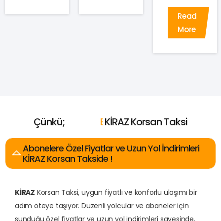
Read
More
Çünkü;
E
n
U
c
u
KİRAZ Korsan Taksi
z
E
E
E
n
n
n
H
İ
Y
y
ı
a
i
z
k
l
ı
ı
n
Abonelere Özel Fiyatlar ve Uzun Yol İndirimleri
KİRAZ Korsan Takside !
KİRAZ
Korsan Taksi, uygun fiyatlı ve konforlu ulaşımı bir
adım öteye taşıyor. Düzenli yolcular ve aboneler için
sunduğu özel fiyatlar ve uzun yol indirimleri sayesinde,