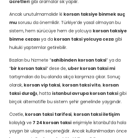
ücretleri
gibi aramalar sık yapılır.
Ancak unutulmamalıdır ki
korsan taksiye binmek suç
mu
sorusu da önemlidir. Türkiye’de yasal olmayan bu
sistem, hem sürücüye hem de yolcuya
korsan taksiye
binme cezası
ya da
korsan taksi yolcuya ceza
gibi
hukuki yaptırımlar getirebilir.
Bazıları bu hizmete “
sahibinden korsan taksi
” ya da
“
bir korsan taksi
” dese de,
uber korsan taksi mi
tartışmaları da bu alanda sıkça karşımıza çıkar. Sonuç
olarak,
korsan vip taksi
,
korsan taksi vito
,
korsan
taksi durağı
, hatta
istanbul avrupa korsan taksi
gibi
birçok alternatifle bu sistem şehir genelinde yaygındır.
Özetle,
korsan taksi tarifesi
,
korsan taksi iletişim
kolaylığı ve
7 24 korsan taksi
erişimiyle İstanbul’da hala
yaygın bir ulaşım seçeneğidir. Ancak kullanılmadan önce