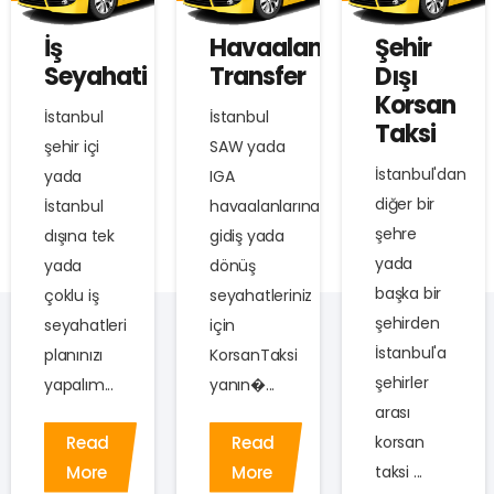
İş
Havaalanı
Şehir
Seyahati
Transfer
Dışı
Korsan
İstanbul
İstanbul
Taksi
şehir içi
SAW yada
İstanbul'dan
yada
IGA
diğer bir
İstanbul
havaalanlarına
şehre
dışına tek
gidiş yada
yada
yada
dönüş
başka bir
çoklu iş
seyahatleriniz
şehirden
seyahatleri
için
İstanbul'a
planınızı
KorsanTaksi
şehirler
yapalım...
yanın�...
arası
Read
Read
korsan
More
More
taksi ...