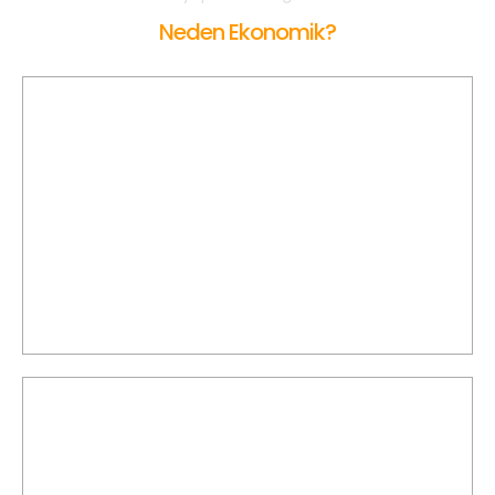
Neden Ekonomik?
Açılış Ücreti Yok
KİRAZ Korsan Taksi'de açılış ücreti olmaksızın yolculuğunuzun
karşılığında km bazlı ödeme yaparsınız.