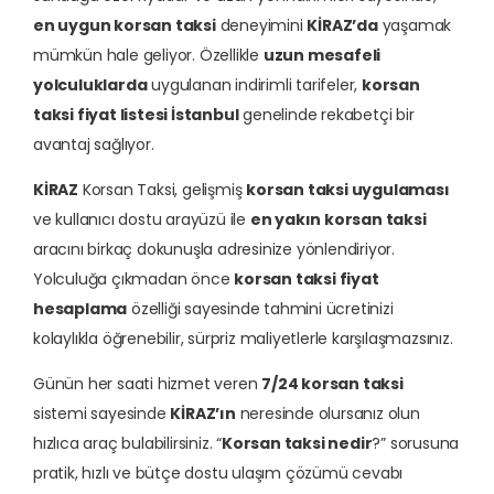
en uygun korsan taksi
deneyimini
KİRAZ’da
yaşamak
mümkün hale geliyor. Özellikle
uzun mesafeli
yolculuklarda
uygulanan indirimli tarifeler,
korsan
taksi fiyat listesi İstanbul
genelinde rekabetçi bir
avantaj sağlıyor.
KİRAZ
Korsan Taksi, gelişmiş
korsan taksi uygulaması
ve kullanıcı dostu arayüzü ile
en yakın korsan taksi
aracını birkaç dokunuşla adresinize yönlendiriyor.
Yolculuğa çıkmadan önce
korsan taksi fiyat
hesaplama
özelliği sayesinde tahmini ücretinizi
kolaylıkla öğrenebilir, sürpriz maliyetlerle karşılaşmazsınız.
Günün her saati hizmet veren
7/24 korsan taksi
sistemi sayesinde
KİRAZ’ın
neresinde olursanız olun
hızlıca araç bulabilirsiniz. “
Korsan taksi nedir
?” sorusuna
pratik, hızlı ve bütçe dostu ulaşım çözümü cevabı