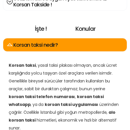
Korsan Takside !
İşte !
Konular
E
n
A
r
a
n
a
n
Korsan taksi nedir?
Korsan taksi
, yasal taksi plakası olmayan, ancak ücret
karşılığında yolcu taşıyan özel araçlara verilen isimdir.
Genellikle bireysel sürücüler tarafından kullanılan bu
araçlar, sabit bir duraktan çalışmaz; bunun yerine
korsan taksi telefon numarası
,
korsan taksi
whatsapp
, ya da
korsan taksi uygulaması
üzerinden
çağrılır. Özellikle İstanbul gibi yoğun metropollerde,
alo
korsan taksi
hizmetleri, ekonomik ve hızlı bir alternatif
sunar.