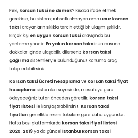
Peki,
korsan taksi ne demek
? Kısaca ifade etmek
gerekirse, bu sistem; ruhsatlı olmayan ama
ucuz korsan
taksi
arayanların sıklıkla tercih ettiği bir ulaşım şeklidir.
Birçok kişi
en uygun korsan taksi
arayışında bu
yönteme yönelir.
En yakın korsan taksi
sürücüsüne
dakikalar içinde ulaşabilir, dilerseniz
korsan taksi
çağırma
sistemleriyle bulunduğunuz konuma araç
talep edebilirsiniz.
Korsan taksi ücreti hesaplama
ve
korsan taksi fiyat
hesaplama
sistemleri sayesinde, mesafeye göre
ödeyeceğiniz tutarı önceden görebilir;
korsan taksi
fiyat listesi
ile karşılaştırabilirsiniz.
Korsan taksi
fiyatları
genellikle resmi taksilere göre daha uygundur.
Hatta bazı platformlarda
korsan taksi fiyat listesi
2020
,
2019
ya da güncel
İstanbul korsan taksi