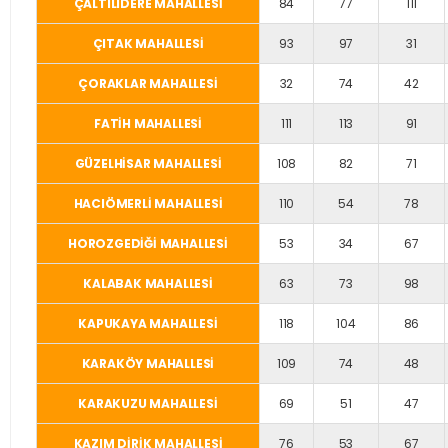
ÇALTILIDERE MAHALLESİ
84
77
111
ÇITAK MAHALLESİ
93
97
31
ÇORAKLAR MAHALLESİ
32
74
42
FATİH MAHALLESİ
111
113
91
GÜZELHİSAR MAHALLESİ
108
82
71
HACIÖMERLİ MAHALLESİ
110
54
78
HOROZGEDİĞİ MAHALLESİ
53
34
67
KALABAK MAHALLESİ
63
73
98
KAPUKAYA MAHALLESİ
118
104
86
KARAKÖY MAHALLESİ
109
74
48
KARAKUZU MAHALLESİ
69
51
47
KAZIM DİRİK MAHALLESİ
76
53
67