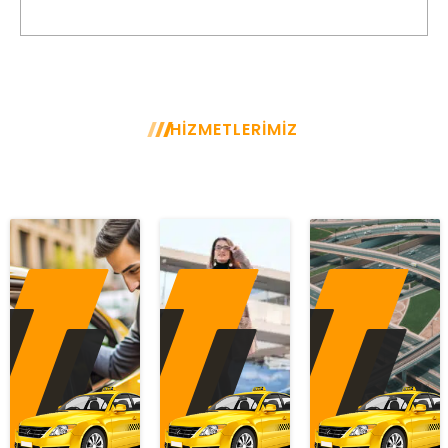
yapabilir ve planlı yolculuklarınızda zamanı ayarlayabilirsiniz.
HİZMETLERİMİZ
GÜVENLİ, HIZLI, ESNEK, UYGUN