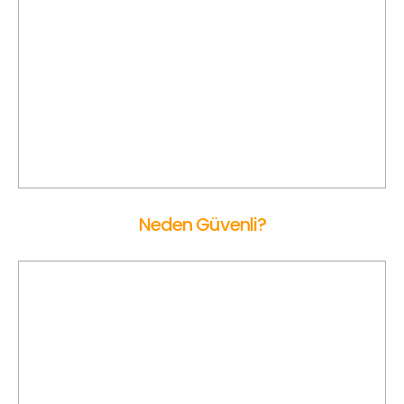
Online Ücret Hesaplama
Bağcılar Korsan Taksi ile yolculuk öncesi kalkış ve varış
lokasyonunu haritadan seçerek online olarak ücreti hesap
edebilirsiniz.
Neden Güvenli?