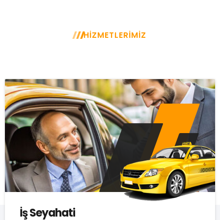
HİZMETLERİMİZ
GÜVENLİ, HIZLI, ESNEK, UYGUN
İş Seyahati