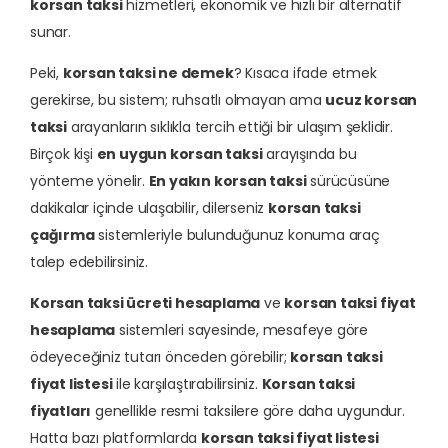
korsan taksi
hizmetleri, ekonomik ve hızlı bir alternatif
sunar.
Peki,
korsan taksi ne demek
? Kısaca ifade etmek
gerekirse, bu sistem; ruhsatlı olmayan ama
ucuz korsan
taksi
arayanların sıklıkla tercih ettiği bir ulaşım şeklidir.
Birçok kişi
en uygun korsan taksi
arayışında bu
yönteme yönelir.
En yakın korsan taksi
sürücüsüne
dakikalar içinde ulaşabilir, dilerseniz
korsan taksi
çağırma
sistemleriyle bulunduğunuz konuma araç
talep edebilirsiniz.
Korsan taksi ücreti hesaplama
ve
korsan taksi fiyat
hesaplama
sistemleri sayesinde, mesafeye göre
ödeyeceğiniz tutarı önceden görebilir;
korsan taksi
fiyat listesi
ile karşılaştırabilirsiniz.
Korsan taksi
fiyatları
genellikle resmi taksilere göre daha uygundur.
Hatta bazı platformlarda
korsan taksi fiyat listesi