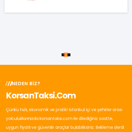
NEDEN BIZ?
KorsanTaksi.com
Çünkü hızlı, ekonomik ve pratik! İstanbul içi ve şehirler arası
yolculuklarınızda korsantaksi.com ile dilediğiniz saatte,
uygun fiyatlı ve güvenilir araçlar bulabilirsiniz. Bekleme derdi