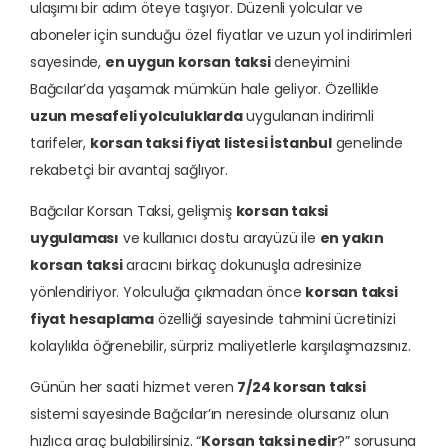
ulaşımı bir adım öteye taşıyor. Düzenli yolcular ve
aboneler için sunduğu özel fiyatlar ve uzun yol indirimleri
sayesinde,
en uygun korsan taksi
deneyimini
Bağcılar’da yaşamak mümkün hale geliyor. Özellikle
uzun mesafeli yolculuklarda
uygulanan indirimli
tarifeler,
korsan taksi fiyat listesi İstanbul
genelinde
rekabetçi bir avantaj sağlıyor.
Bağcılar Korsan Taksi, gelişmiş
korsan taksi
uygulaması
ve kullanıcı dostu arayüzü ile
en yakın
korsan taksi
aracını birkaç dokunuşla adresinize
yönlendiriyor. Yolculuğa çıkmadan önce
korsan taksi
fiyat hesaplama
özelliği sayesinde tahmini ücretinizi
kolaylıkla öğrenebilir, sürpriz maliyetlerle karşılaşmazsınız.
Günün her saati hizmet veren
7/24 korsan taksi
sistemi sayesinde Bağcılar’ın neresinde olursanız olun
hızlıca araç bulabilirsiniz. “
Korsan taksi nedir
?” sorusuna