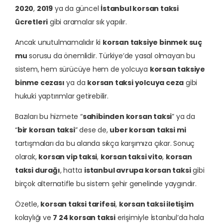
2020
,
2019
ya da güncel
İstanbul korsan taksi
ücretleri
gibi aramalar sık yapılır.
Ancak unutulmamalıdır ki
korsan taksiye binmek suç
mu
sorusu da önemlidir. Türkiye’de yasal olmayan bu
sistem, hem sürücüye hem de yolcuya
korsan taksiye
binme cezası
ya da
korsan taksi yolcuya ceza
gibi
hukuki yaptırımlar getirebilir.
Bazıları bu hizmete “
sahibinden korsan taksi
” ya da
“
bir korsan taksi
” dese de,
uber korsan taksi mi
tartışmaları da bu alanda sıkça karşımıza çıkar. Sonuç
olarak,
korsan vip taksi
,
korsan taksi vito
,
korsan
taksi durağı
, hatta
istanbul avrupa korsan taksi
gibi
birçok alternatifle bu sistem şehir genelinde yaygındır.
Özetle,
korsan taksi tarifesi
,
korsan taksi iletişim
kolaylığı ve
7 24 korsan taksi
erişimiyle İstanbul’da hala