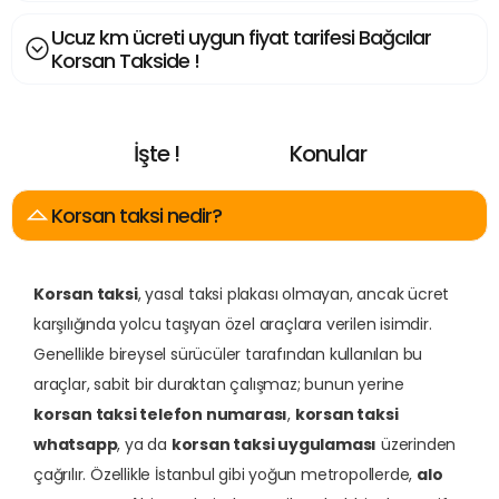
Ucuz km ücreti uygun fiyat tarifesi Bağcılar
Korsan Takside !
İşte !
Konular
E
n
A
r
a
n
a
n
Korsan taksi nedir?
Korsan taksi
, yasal taksi plakası olmayan, ancak ücret
karşılığında yolcu taşıyan özel araçlara verilen isimdir.
Genellikle bireysel sürücüler tarafından kullanılan bu
araçlar, sabit bir duraktan çalışmaz; bunun yerine
korsan taksi telefon numarası
,
korsan taksi
whatsapp
, ya da
korsan taksi uygulaması
üzerinden
çağrılır. Özellikle İstanbul gibi yoğun metropollerde,
alo