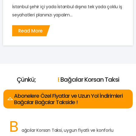
İstanbul şehir içi yada İstanbul dışına tek yada çoklu iş
seyahatleri planınızı yapalım...
Read More
Çünkü;
E
n
U
c
u
z
E
E
E
n
n
n
Bağcılar Korsan Taksi
Y
İ
H
y
a
ı
i
z
k
l
ı
ı
n
Abonelere Özel Fiyatlar ve Uzun Yol İndirimleri
Bağcılar Bağcılar Takside !
B
ağcılar Korsan Taksi, uygun fiyatlı ve konforlu