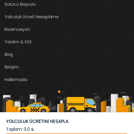
Sürücü Başvuru
Yolculuk Ücreti Hesaplama
Rezervasyon
Yardım & SSS
Blog
İletişim
Hakkımızda
YOLCULUK ÜCRETİNİ HESAPLA
©Korsantaksi.com
Toplam: 0,0 ₺
Sürücü Başvuru
Yolculuk Ücreti Hesaplama