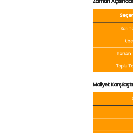
Zaman Açısından
Seçe
Sarı T
Ube
Korsan 
Toplu T
Maliyet Karşılaşt