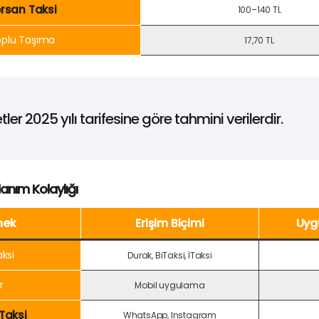
rsan Taksi
100–140 TL
oplu Taşıma
17,70 TL
tler 2025 yılı tarifesine göre tahmini verilerdir.
ullanım Kolaylığı
nek
Erişim Biçimi
Uyg
aksi
Durak, BiTaksi, İTaksi
r
Mobil uygulama
Taksi
WhatsApp, Instagram