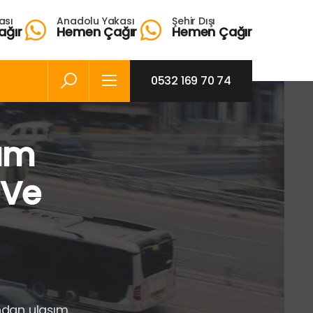
ası
Anadolu Yakası
Şehir Dışı
ağır
Hemen Çağır
Hemen Çağır
0532 169 70 74
şım
 Ve
ından ulaşım