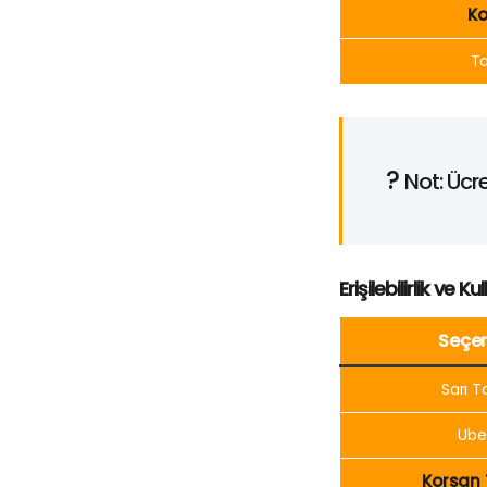
Ko
T
?
Not: Ücre
Erişilebilirlik ve K
Seçe
Sarı T
Ube
Korsan 