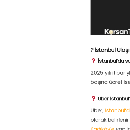
? İstanbul Ulaş
İstanbul’da sa
2025 yılı itibarı
başına ücret ise
Uber İstanbul’d
Uber,
İstanbul’
olarak belirlen
Kadıköy’e
yapıla