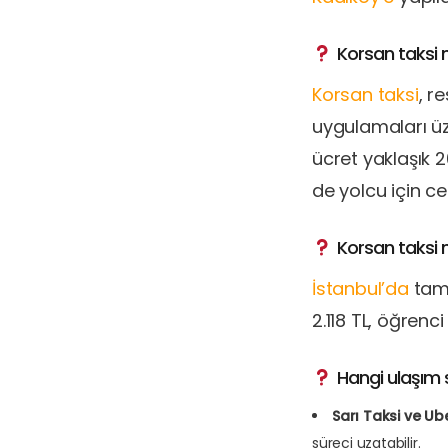
Korsan taksi ne
Korsan taksi
, r
uygulamaları üze
ücret yaklaşık 
de yolcu için cez
Korsan taksi ne
İstanbul’da
tam 
2.118 TL, öğrenc
Hangi ulaşım s
Sarı Taksi ve Ub
süreci uzatabilir.