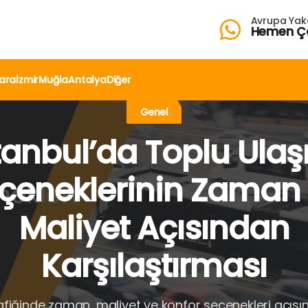
Avrupa Yak
Hemen Ç
ara
İzmir
Muğla
Antalya
Diğer
Genel
tanbul’da Toplu Ula
çeneklerinin Zaman
Maliyet Açısından
Karşılaştırması
afiğinde zaman, maliyet ve konfor seçenekleri açıs