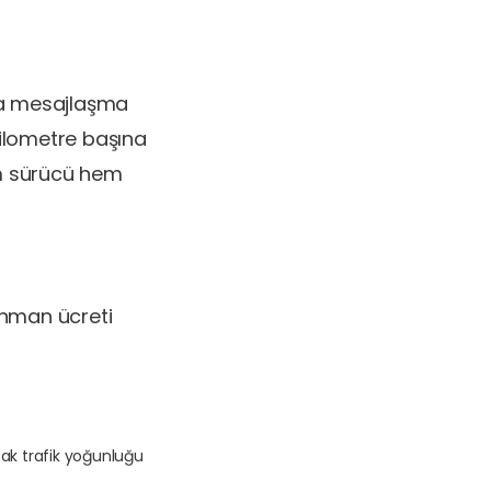
eya mesajlaşma
 kilometre başına
hem sürücü hem
bonman ücreti
cak trafik yoğunluğu