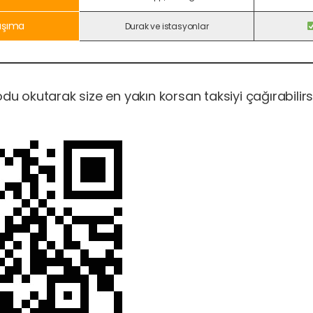
aşıma
Durak ve istasyonlar
du okutarak size en yakın korsan taksiyi çağırabilirsi