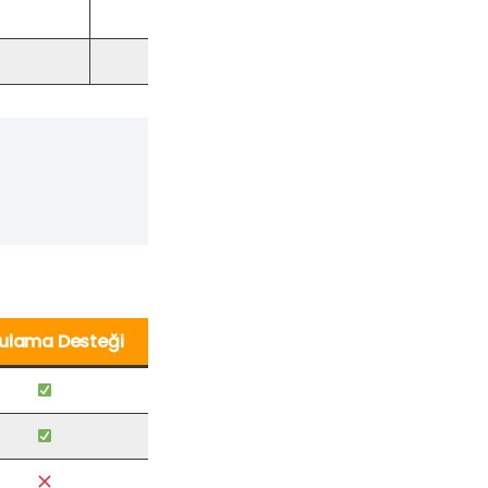
Pazarlık yapılabilir
Aktarmalarda ekstra
ulama Desteği
Yaygınlık
Yüksek
Orta
Sınırlı (*)