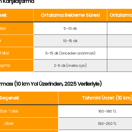
 Karşılaştırma
nek
Ortalama Bekleme Süresi
Ortalama
aksi
5–10 dk
r
10–15 dk
Taksi
5–15 dk (önceden aranmalı)
aşıma
2–5 dk (metro için)
ırması (10 km Yol Üzerinden, 2025 Verileriyle)
Seçenek
Tahmini Ücret (10 km
Sarı Taksi
160–180 TL
Uber
180–250 TL