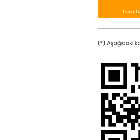
Toplu T
(*) Aşağıdaki ko