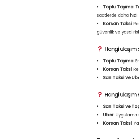
Toplu Taşıma
: 
saatlerde daha hızlı o
Korsan Taksi
: R
güvenlik ve yasal risk
Hangi ulaşım 
Toplu Taşıma
: 
Korsan Taksi
: R
Sarı Taksi ve Ub
Hangi ulaşım 
Sarı Taksi ve T
Uber
: Uygulama üz
Korsan Taksi
: Ya