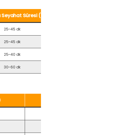
 Seyahat Süresi (10 km)
Trafik Etkisi
25–45 dk
Yüksek
25–45 dk
Yüksek
25–40 dk
Orta-Yüksek
30–60 dk
Düşük-Orta
)
Ekstra Ücretler
Trafik bekleme ücreti, gece tarifesi
Dinamik fiyat artışı